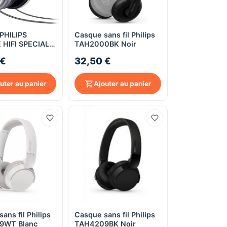
PHILIPS
Casque sans fil Philips
Aperçu rapide
Aperçu rapide
HIFI SPECIAL
TAH2000BK Noir
 €
32,50 €
uter au panier
Ajouter au panier
ans fil Philips
Casque sans fil Philips
Aperçu rapide
Aperçu rapide
9WT Blanc
TAH4209BK Noir