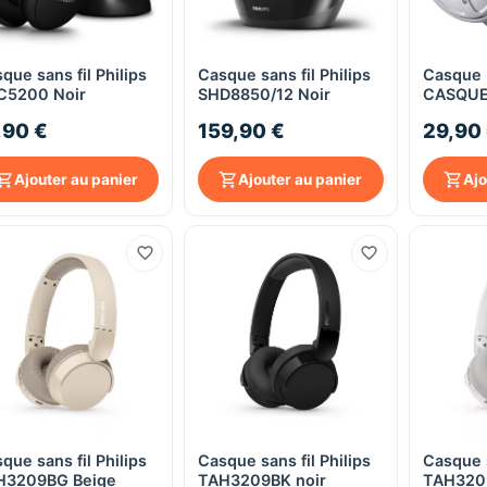
que sans fil Philips
Casque sans fil Philips
Casque 
Aperçu rapide
Aperçu rapide
C5200 Noir
SHD8850/12 Noir
CASQUE 
TV
,90 €
159,90 €
29,90
Ajouter au panier
Ajouter au panier
Ajo
que sans fil Philips
Casque sans fil Philips
Casque s
Aperçu rapide
Aperçu rapide
H3209BG Beige
TAH3209BK noir
TAH320