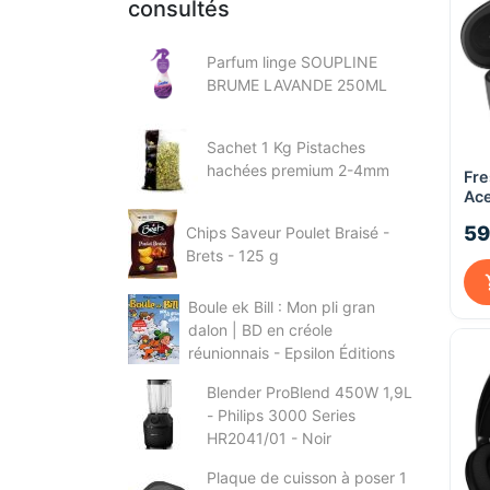
consultés
Parfum linge SOUPLINE
BRUME LAVANDE 250ML
Sachet 1 Kg Pistaches
hachées premium 2-4mm
Fre
Ace
– S
59
Chips Saveur Poulet Braisé -
Brets - 125 g
Boule ek Bill : Mon pli gran
dalon | BD en créole
réunionnais - Epsilon Éditions
Blender ProBlend 450W 1,9L
- Philips 3000 Series
HR2041/01 - Noir
Plaque de cuisson à poser 1