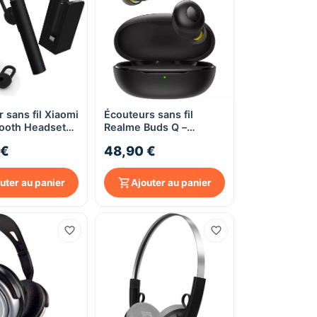
 sans fil Xiaomi
Écouteurs sans fil
Aperçu rapide
Aperçu rapide
tooth Headset
Realme Buds Q –
Appels &
Bluetooth 5.0 – 20 h
 €
48,90 €
 –
d’autonomie –
nique – 6,5 g –
Commandes tactiles –
Noirs
uter au panier
Ajouter au panier