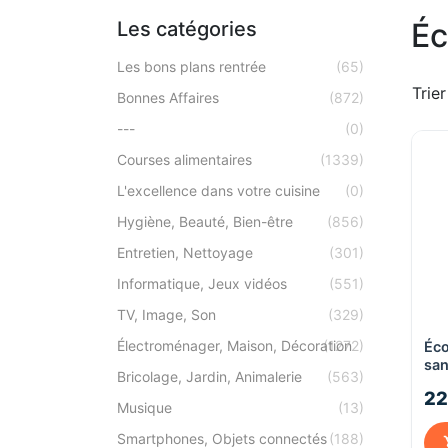
Éc
Les catégories
Les bons plans rentrée
(65)
Trier
Bonnes Affaires
(872)
---
(0)
Courses alimentaires
(1339)
L'excellence dans votre cuisine
(0)
Hygiène, Beauté, Bien-être
(856)
Entretien, Nettoyage
(301)
Informatique, Jeux vidéos
(551)
TV, Image, Son
(329)
Électroménager, Maison, Décoration
(1272)
Éco
san
Bricolage, Jardin, Animalerie
(563)
Tou
22
Musique
(13)
Smartphones, Objets connectés
(188)