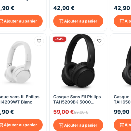
,90 €
42,90 €
42,90
Ajouter au panier
Ajouter au panier
Ajo
-34%
que sans fil Philips
Casque Sans Fil Philips
Casque s
Aperçu rapide
Aperçu rapide
H4209WT Blanc
TAH5209BK 5000
TAH650
Series - Bluetooth
,90 €
59,00 €
99,90
Multipoint, 65h,
89,00 €
Circum-aural - Noir
Ajouter au panier
Ajo
Ajouter au panier