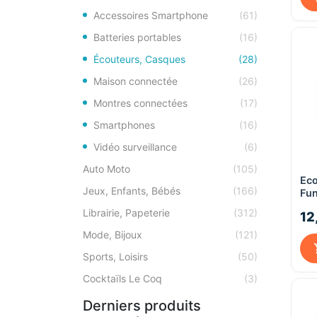
Accessoires Smartphone
(61)
Batteries portables
(16)
Écouteurs, Casques
(28)
Maison connectée
(26)
Montres connectées
(17)
Smartphones
(16)
Vidéo surveillance
(6)
Auto Moto
(105)
Eco
Jeux, Enfants, Bébés
(166)
Fun
Librairie, Papeterie
(312)
12
Mode, Bijoux
(121)
Sports, Loisirs
(50)
Cocktaïls Le Coq
(3)
Derniers produits