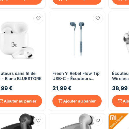
uteurs sans fil Be
Fresh 'n Rebel Flow Tip
Écouteur
Aperçu rapide
Aperçu rapide
 - Blanc BLUESTORK
USB-C – Écouteurs
Wireless
filaires avec Micro et
Rebel T
,99 €
21,99 €
38,99
Télécommande – Dive
Grey
Blue
Ajouter au panier
Ajouter au panier
Ajo