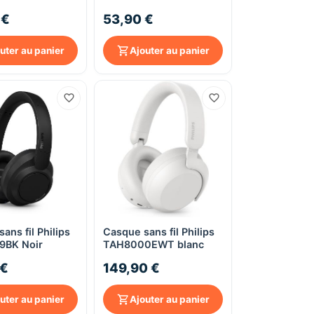
 €
53,90 €
uter au panier
Ajouter au panier
ans fil Philips
Casque sans fil Philips
Aperçu rapide
Aperçu rapide
9BK Noir
TAH8000EWT blanc
 €
149,90 €
uter au panier
Ajouter au panier