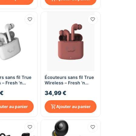
s sans fil True
Écouteurs sans fil True
Aperçu rapide
Aperçu rapide
 – Fresh 'n
Wireless – Fresh 'n
wins Fuse Ice
Rebel Twins Fuse Safari
 €
34,99 €
Red
uter au panier
Ajouter au panier