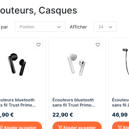
outeurs, Casques
 par
Afficher
uteurs bluetooth
Écouteurs bluetooth
Écouteu
Aperçu rapide
Aperçu rapide
s fil Trust Primo
sans fil Trust Primo
sans fil
ch noir
Touch blanc
dynamiq
,90 €
22,90 €
46,99
Volkano
Ajouter au panier
Ajouter au panier
Ajo