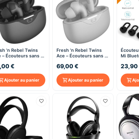
sh 'n Rebel Twins
Fresh 'n Rebel Twins
Écouteur
Aperçu rapide
Aperçu rapide
 – Écouteurs sans fil
Ace – Écouteurs sans fil
Mi Blue
torm Grey
– Ice Grey
Basic – 
,00 €
69,00 €
23,90
Musique
Monopho
Noir
Ajouter au panier
Ajouter au panier
Ajo