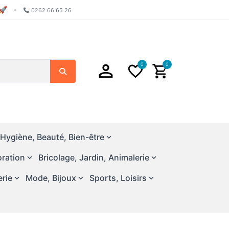
🚀
•
0262 66 65 26
0
0
Chercher
Hygiène, Beauté, Bien-être
ration
Bricolage, Jardin, Animalerie
erie
Mode, Bijoux
Sports, Loisirs