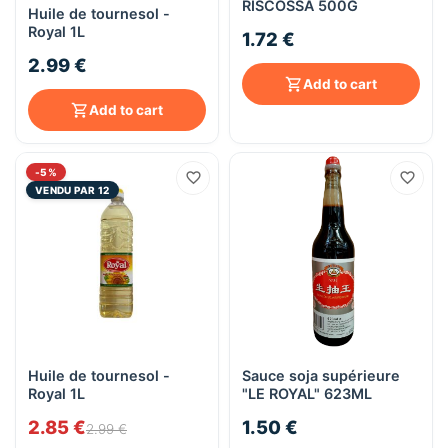
RISCOSSA 500G
Huile de tournesol -
Royal 1L
1.72 €
2.99 €
Add to cart
Add to cart
-5%
VENDU PAR 12
Huile de tournesol -
Sauce soja supérieure
Royal 1L
"LE ROYAL" 623ML
2.85 €
1.50 €
2.99 €