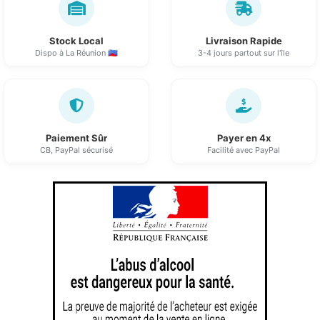
Stock Local
Livraison Rapide
Dispo à La Réunion 🇷🇪
3-4 jours partout sur l'île
Paiement Sûr
Payer en 4x
CB, PayPal sécurisé
Facilité avec PayPal