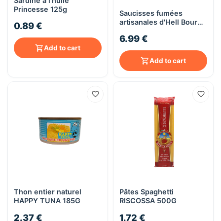
Sardine à l'huile
Princesse 125g
Saucisses fumées
artisanales d'Hell Bourg -
0.89 €
viande porc - 500g sous
6.99 €
vide
Add to cart
Add to cart
Thon entier naturel
Pâtes Spaghetti
HAPPY TUNA 185G
RISCOSSA 500G
2.37 €
1.72 €