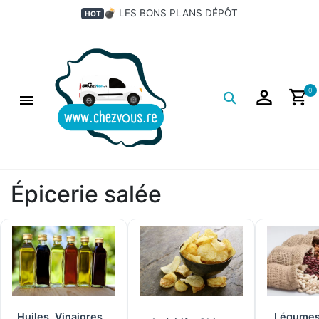
×
💣 LES BONS PLANS DÉPÔT
HOT
Filtres
Logo
0
Épicerie salée
Huiles, Vinaigres,
Légumes