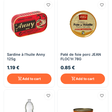
Sardine à l'huile Anny
Paté de foie porc JEAN
125g
FLOC'H 78G
1.19 €
0.85 €
Add to cart
Add to cart