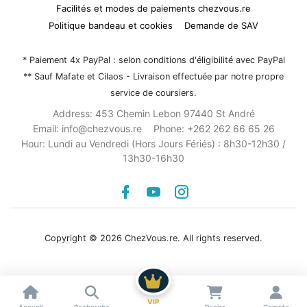
Facilités et modes de paiements chezvous.re
Politique bandeau et cookies
Demande de SAV
* Paiement 4x PayPal : selon conditions d'éligibilité avec PayPal
** Sauf Mafate et Cilaos - Livraison effectuée par notre propre
service de coursiers.
Address:
453 Chemin Lebon 97440 St André
Email:
info@chezvous.re
Phone:
+262 262 66 65 26
Hour:
Lundi au Vendredi (Hors Jours Fériés) : 8h30-12h30 /
13h30-16h30
Facebook
youtube
instagram
Copyright © 2026 ChezVous.re. All rights reserved.
Voir les résultats
VIP
Accueil
Recherche
Panier
Compte