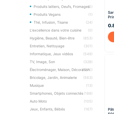
Produits laitiers, Oeufs, Fromages
(5)
Sar
Produits Vegans
(1)
Pri
Thé, Infusion, Tisane
(24)
0.
L'excellence dans votre cuisine
(0)
Hygiène, Beauté, Bien-être
(853)
Entretien, Nettoyage
(301)
Informatique, Jeux vidéos
(549)
TV, Image, Son
(328)
Électroménager, Maison, Décoration
(1270)
Bricolage, Jardin, Animalerie
(563)
Musique
(13)
Smartphones, Objets connectés
(188)
Auto Moto
(105)
Jeux, Enfants, Bébés
(167)
Pâ
50