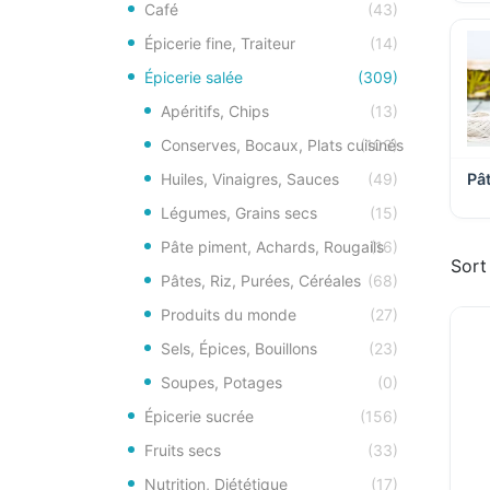
Café
(43)
Épicerie fine, Traiteur
(14)
Épicerie salée
(309)
Apéritifs, Chips
(13)
Conserves, Bocaux, Plats cuisinés
(103)
Huiles, Vinaigres, Sauces
(49)
Pâ
Légumes, Grains secs
(15)
Pâte piment, Achards, Rougails
(16)
Sort
Pâtes, Riz, Purées, Céréales
(68)
Produits du monde
(27)
Sels, Épices, Bouillons
(23)
Soupes, Potages
(0)
Épicerie sucrée
(156)
Fruits secs
(33)
Nutrition, Diététique
(17)