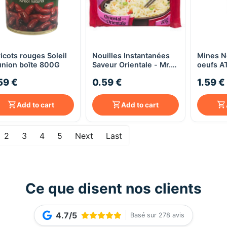
icots rouges Soleil
Nouilles Instantanées
Mines N
Quick View
Quick View
nion boîte 800G
Saveur Orientale - Mr.
oeufs A
Noodles - 85 g
59 €
0.59 €
1.59 €
Add to cart
Add to cart
2
3
4
5
Next
Last
Ce que disent nos clients
4.7/5
Basé sur 278 avis