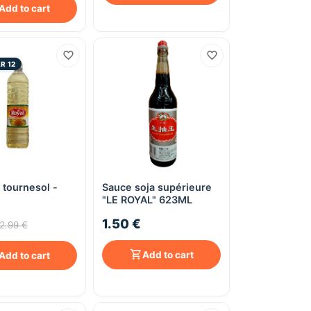
Add to cart
R 12
 tournesol -
Sauce soja supérieure
Quick View
Quick View
"LE ROYAL" 623ML
1.50 €
2.99 €
Add to cart
Add to cart