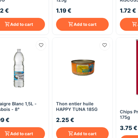
72 €
1.19 €
1.72 €
Add to cart
Add to cart
aigre Blanc 1,5L -
Thon entier huile
Quick View
Quick View
bois - 8°
HAPPY TUNA 185G
Chips Pr
175g
99 €
2.25 €
3.75 €
Add to cart
Add to cart