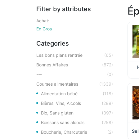
Ép
Filter by attributes
Achat:
En Gros
Categories
Les bons plans rentrée
(65)
Bonnes Affaires
(872)
---
(0)
Courses alimentaires
(1339)
Alimentation bébé
(118)
Bières, Vins, Alcools
(289)
Bio, Sans gluten
(397)
Boissons sans alcools
(258)
Sel
Boucherie, Charcuterie
(2)