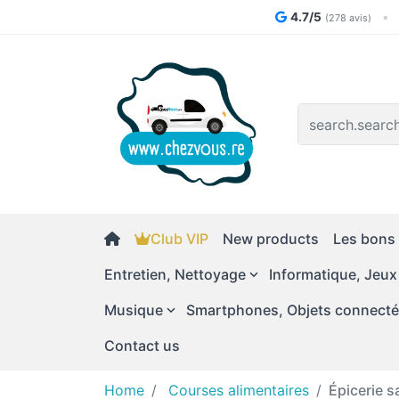
4.7/5
•
(278 avis)
Logo
Club VIP
New products
Les bons 
Entretien, Nettoyage
Informatique, Jeux
Musique
Smartphones, Objets connect
Contact us
Home
Courses alimentaires
Épicerie s