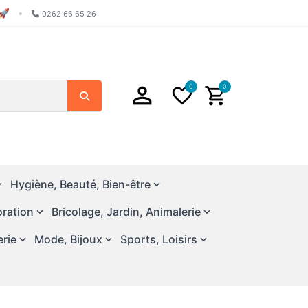
🚀
•
0262 66 65 26
0
0
Search
Hygiène, Beauté, Bien-être
ration
Bricolage, Jardin, Animalerie
erie
Mode, Bijoux
Sports, Loisirs