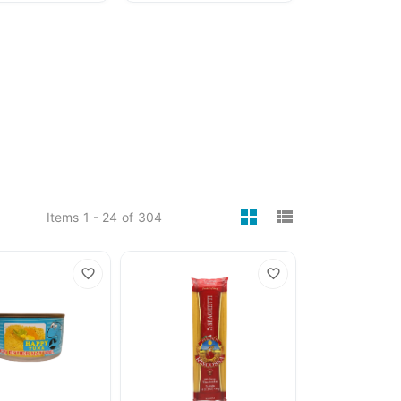
viewmode gri
viewmode 
Items
1 - 24
of
304