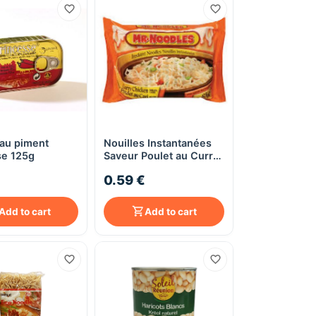
 au piment
Nouilles Instantanées
Quick View
Quick View
se 125g
Saveur Poulet au Curry
- Mr. Noodles - 85 g
0.59 €
Add to cart
Add to cart