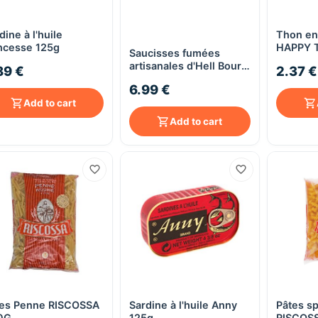
dine à l'huile
Thon ent
Quick View
Quick View
ncesse 125g
HAPPY 
Saucisses fumées
artisanales d'Hell Bourg
89 €
2.37 €
- viande porc - 500g
6.99 €
sous vide
Add to cart
Add to cart
tes Penne RISCOSSA
Sardine à l'huile Anny
Pâtes sp
Quick View
Quick View
0G
125g
RISCOS