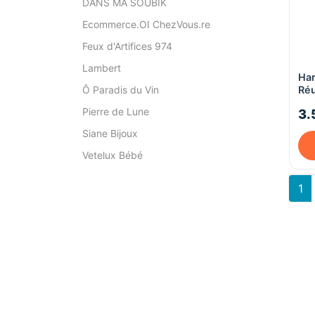
DANS MA SOUBIK
Ecommerce.OI ChezVous.re
Feux d'Artifices 974
Lambert
Har
Ô Paradis du Vin
Réu
Pierre de Lune
3.
Siane Bijoux
Vetelux Bébé
1