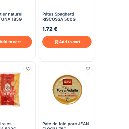
ier naturel
Pâtes Spaghetti
Quick View
Quick View
TUNA 185G
RISCOSSA 500G
1.72 €
Add to cart
Add to cart
irales
Paté de foie porc JEAN
Quick View
Quick View
SA 500G
FLOC'H 78G