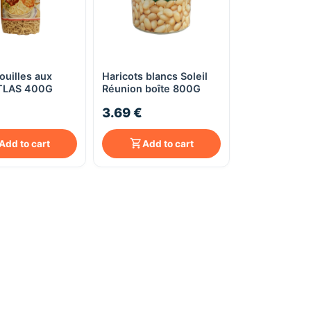
ouilles aux
Haricots blancs Soleil
Quick View
Quick View
TLAS 400G
Réunion boîte 800G
3.69 €
Add to cart
Add to cart