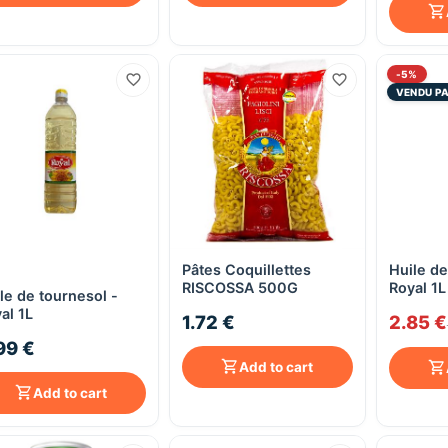
-5%
VENDU PA
Pâtes Coquillettes
Huile de
Quick View
Quick View
RISCOSSA 500G
Royal 1L
le de tournesol -
al 1L
1.72 €
2.85 €
99 €
Add to cart
Add to cart