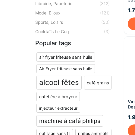
Librairie, Papeterie
(312)
1.
Mode, Bijoux
(121)
Sports, Loisirs
(50)
Cocktaïls Le Coq
(3)
Popular tags
air fryer friteuse sans huile
Air Fryer friteuse sans huile
alcool fêtes
café grains
cafetière à broyeur
Vin
Des
injecteur extracteur
1.
machine à café philips
outillage sans fil
philips ambilight