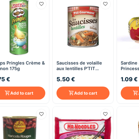
ps Pringles Crème &
Saucisses de volaille
Sardine
Quick View
Quick View
non 175g
aux lentilles P'TIT
Princes
GOURMAND
75 €
5.50 €
1.09 €
Add to cart
Add to cart