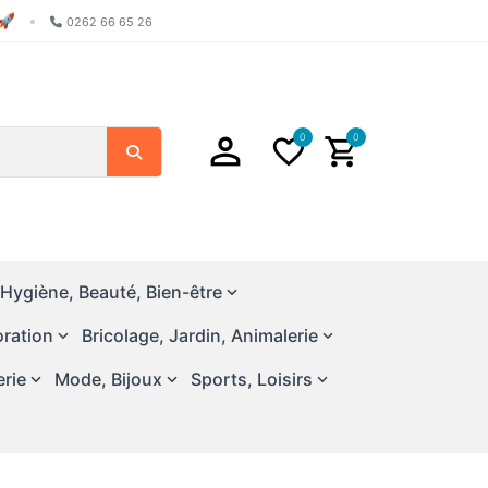
🚀
•
0262 66 65 26
0
0
Chercher
Hygiène, Beauté, Bien-être
ration
Bricolage, Jardin, Animalerie
erie
Mode, Bijoux
Sports, Loisirs