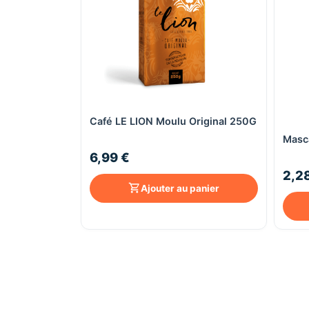
Café LE LION Moulu Original 250G
Aperçu rapide
Masca
6,99 €
2,2
Ajouter au panier