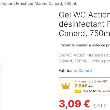
infectant Fraîcheur Marine Canard, 750mL
Gel WC Action
désinfectant 
Canard, 750
Soyez le premier à noter ce pr
Gel WC Action Intense netto
Canard, 750mL - Vendu par
Fabricant:
Canard
Prix membre Club VIP :
2,94€
3€
Soit
0,15€
d'économi
-5%
3,09 €
3,29 €