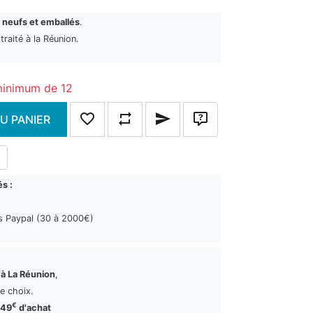
 neufs et emballés
.
raité à la Réunion.
minimum de 12
U PANIER
Ajouter à la liste de souhaits
Ajouter à la liste de comparaison
Envoyer un email à un ami
Poser une question
s :
s Paypal (30 à 2000€)
 à La Réunion
,
re choix.
€
149
d'achat