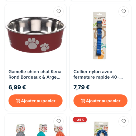
Gamelle chien chat Kena
Collier nylon avec
Rond Bordeaux & Argent
fermeture rapide 40-
- Diamètre 12 cm - 300
55cm x 20mm -
6,99 €
7,79 €
ml
DoggyKat & Cie
Ajouter au panier
Ajouter au panier
-25%