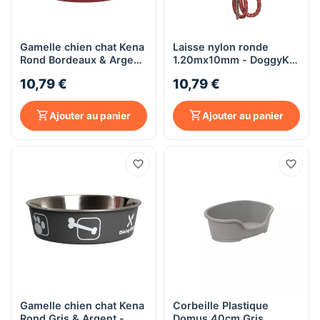
Gamelle chien chat Kena
Laisse nylon ronde
Rond Bordeaux & Argent
1.20mx10mm - DoggyKat
- Diamètre 17 cm - 800
& Cie
10,79 €
10,79 €
ml
Ajouter au panier
Ajouter au panier
Gamelle chien chat Kena
Corbeille Plastique
Rond Gris & Argent -
Domus 40cm Gris