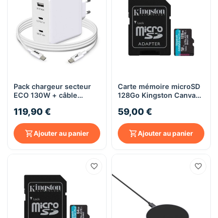
Pack chargeur secteur
Carte mémoire microSD
ECO 130W + câble
128Go Kingston Canvas
TYPE-C 1,5m 100W -
Go! Plus
119,90 €
59,00 €
Akashi
Ajouter au panier
Ajouter au panier