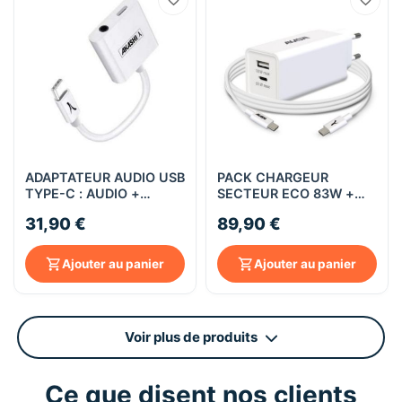
ADAPTATEUR AUDIO USB
PACK CHARGEUR
TYPE-C : AUDIO +
SECTEUR ECO 83W +
CHARGE - Akashi
CABLE TYPE-C 100W -
31,90 €
89,90 €
Akashi
Ajouter au panier
Ajouter au panier
Voir plus de produits
Ce que disent nos clients