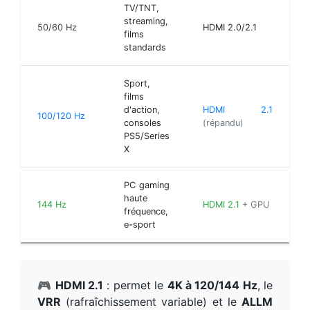
TV/TNT,
streaming,
50/60 Hz
HDMI 2.0/2.1
films
standards
Sport,
films
d'action,
HDMI 2.1
100/120 Hz
consoles
(répandu)
PS5/Series
X
PC gaming
haute
144 Hz
HDMI 2.1
+ GPU
fréquence,
e-sport
🎮
HDMI 2.1
: permet le
4K à 120/144 Hz
, le
VRR
(rafraîchissement variable) et le
ALLM