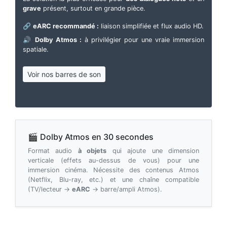
grave
présent, surtout en grande pièce.
🔗
eARC recommandé :
liaison simplifiée et flux audio HD.
🔊
Dolby Atmos :
à privilégier pour une vraie immersion
spatiale.
Voir nos barres de son
🎬 Dolby Atmos en 30 secondes
Format audio
à objets
qui ajoute une dimension
verticale (effets au-dessus de vous) pour une
immersion cinéma. Nécessite des contenus Atmos
(Netflix, Blu-ray, etc.) et une chaîne compatible
(TV/lecteur →
eARC
→ barre/ampli Atmos).