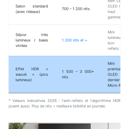
Mini LED o
Salon standard
OLED récen
700 – 1 200 nits
(avec rideaux)
haut d
gamme
Mini LE
Séjour très
lumineuse 
lumineux / baies
1 200 nits et +
bon anti
vitrées
reflets
Mini LE
Effet HDR «
premium 
1 500 – 3 000+
waouh » (pics
OLED
nits
lumineux)
dernier cri 
Micro RGB
* Valeurs indicatives 2026 : l'anti-reflets et l'algorithme HDR
jouent aussi. Plus de nits = meilleure lisibilité en journée.