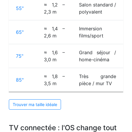
≈ 1,2 –
Salon standard /
55"
2,3 m
polyvalent
≈ 1,4 –
Immersion
65"
2,6 m
films/sport
≈ 1,6 –
Grand séjour /
75"
3,0 m
home-cinéma
≈ 1,8 –
Très grande
85"
3,5 m
pièce / mur TV
Trouver ma taille idéale
TV connectée : l'OS change tout