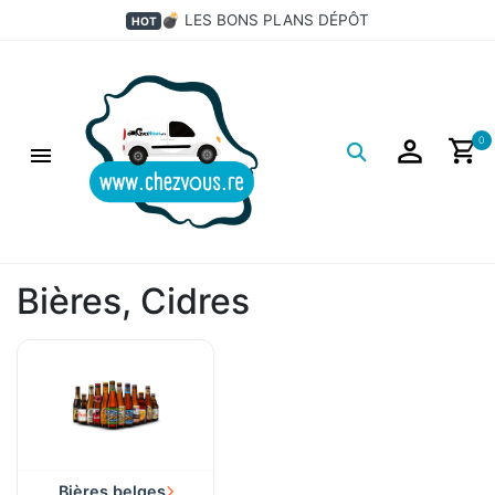
×
💣 LES BONS PLANS DÉPÔT
HOT
Filtres
Logo
0
Bières, Cidres
Bières belges