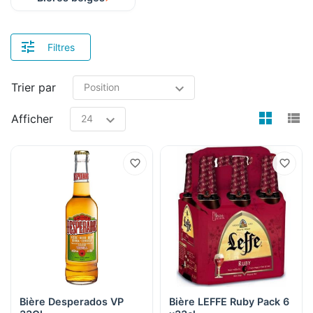
Filtres
Trier par
view
v
Afficher
Bière Desperados VP
Bière LEFFE Ruby Pack 6