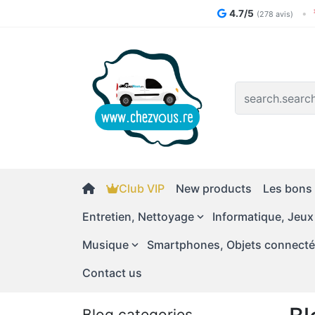
4.7/5
•
(278 avis)
Logo
Club VIP
New products
Les bons 
Entretien, Nettoyage
Informatique, Jeux
Musique
Smartphones, Objets connect
Contact us
Blog categories