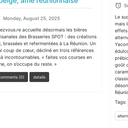
belge, âme réunionnaise
S
Le suc
Monday, August 25, 2025
mais i
ezvous.re accueille désormais les bières
effets
tisanales des Brasseries SPOT : des créations
altern
i, brassées et refermentées à La Réunion. Un
Yacon,
ai coup de cœur, décliné en trois références
édulco
jà incontournables. « faites vos courses en
prébio
gne, on s’occupe du reste. »
goût 
carame
omments (0)
details
classi
désorm
Réuni
Tags:
alter