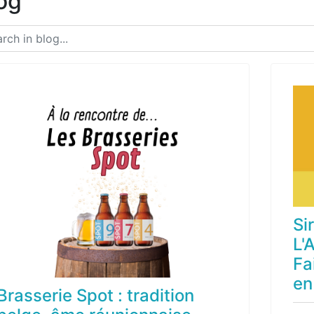
og
Si
L'
Fa
en
Brasserie Spot : tradition