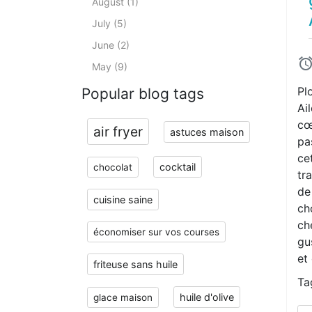
August (1)
July (5)
June (2)
May (9)
Pl
Popular blog tags
Ai
cœ
air fryer
astuces maison
pa
cet
cocktail
chocolat
tr
de
cuisine saine
ch
ch
économiser sur vos courses
gu
et
friteuse sans huile
Ta
huile d'olive
glace maison