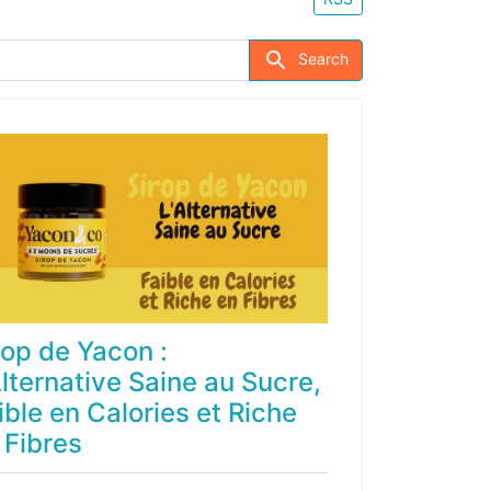
Search store
Search
rop de Yacon :
Alternative Saine au Sucre,
ible en Calories et Riche
 Fibres