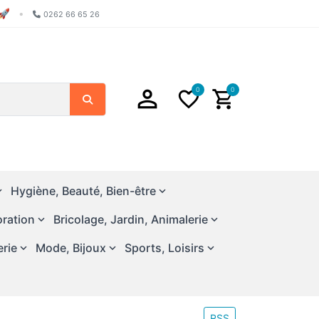
🚀
•
0262 66 65 26
0
0
Search
Hygiène, Beauté, Bien-être
ration
Bricolage, Jardin, Animalerie
erie
Mode, Bijoux
Sports, Loisirs
RSS