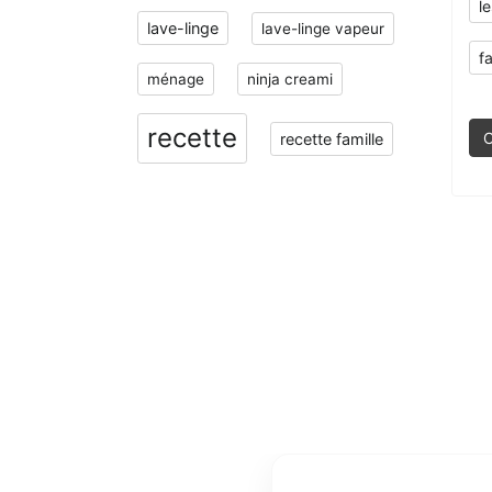
l
lave-linge
lave-linge vapeur
f
ménage
ninja creami
recette
C
recette famille