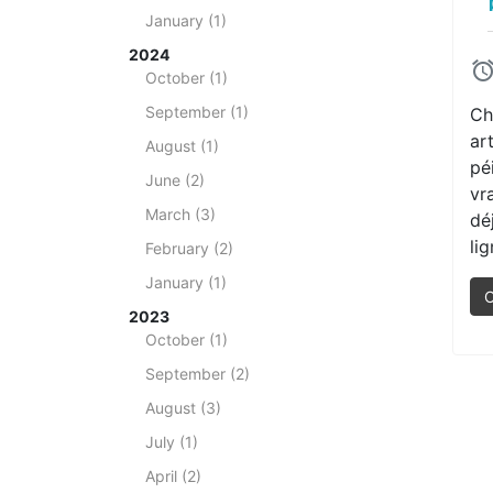
January (1)
2024
October (1)
September (1)
Ch
ar
August (1)
pé
June (2)
vr
March (3)
dé
li
February (2)
January (1)
C
2023
October (1)
September (2)
August (3)
July (1)
April (2)