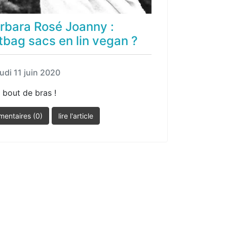
rbara Rosé Joanny :
tbag sacs en lin vegan ?
eudi 11 juin 2020
à bout de bras !
entaires (0)
lire l'article