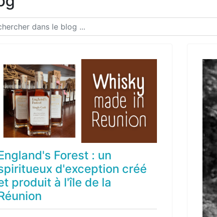
og
England's Forest : un
spiritueux d'exception créé
et produit à l'île de la
Réunion