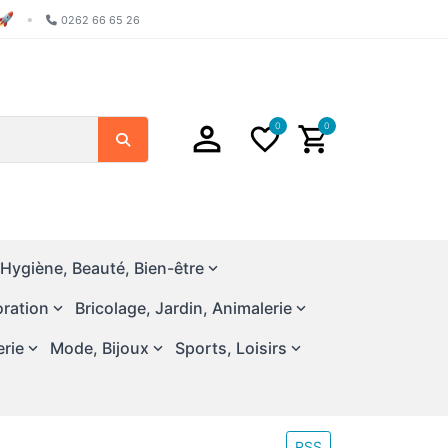
🚀
•
0262 66 65 26
0
0
Chercher
Hygiène, Beauté, Bien-être
ration
Bricolage, Jardin, Animalerie
erie
Mode, Bijoux
Sports, Loisirs
RSS