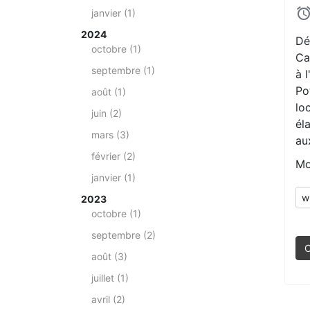
janvier (1)
2024
Dé
octobre (1)
Ca
septembre (1)
à l
Po
août (1)
lo
juin (2)
él
mars (3)
au
février (2)
Mo
janvier (1)
w
2023
octobre (1)
septembre (2)
C
août (3)
juillet (1)
avril (2)