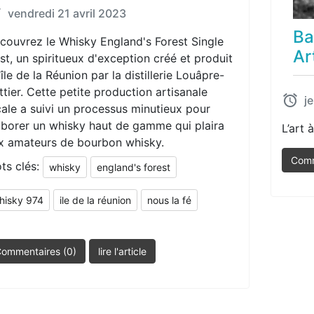
vendredi 21 avril 2023
Ba
couvrez le Whisky England's Forest Single
Ar
st, un spiritueux d'exception créé et produit
'île de la Réunion par la distillerie Louâpre-
ttier. Cette petite production artisanale
j
cale a suivi un processus minutieux pour
aborer un whisky haut de gamme qui plaira
L’art 
x amateurs de bourbon whisky.
Comm
ts clés:
whisky
england's forest
hisky 974
ile de la réunion
nous la fé
ommentaires (0)
lire l'article