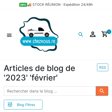
🚚 STOCK RÉUNION : Expédition 24/48h
INFO
Logo
0
Articles de blog de
RSS
'2023' 'février'
Search 
Blog Filtres