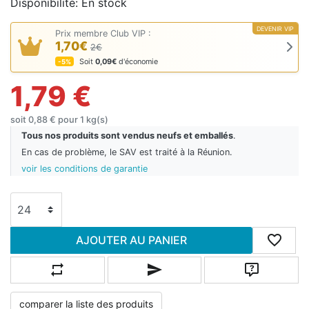
Disponibilité:
En stock
DEVENIR VIP
Prix membre Club VIP :
1,70€
2€
Soit
0,09€
d'économie
-5%
1,79 €
soit 0,88 € pour 1 kg(s)
Tous nos produits sont vendus neufs et emballés
.
En cas de problème, le SAV est traité à la Réunion.
voir les conditions de garantie
AJOUTER AU PANIER
Ajouter 
Ajouter à la liste de comparaison
Envoyer un email à un ami
Poser une qu
comparer la liste des produits