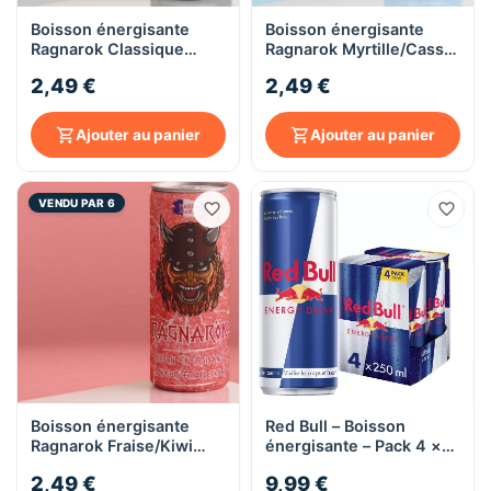
Boisson énergisante
Boisson énergisante
Ragnarok Classique
Ragnarok Myrtille/Cassis
250ml
250ml
2,49 €
2,49 €
Ajouter au panier
Ajouter au panier
VENDU PAR 6
Boisson énergisante
Red Bull – Boisson
Ragnarok Fraise/Kiwi
énergisante – Pack 4 ×
250ml
250 ml
2,49 €
9,99 €