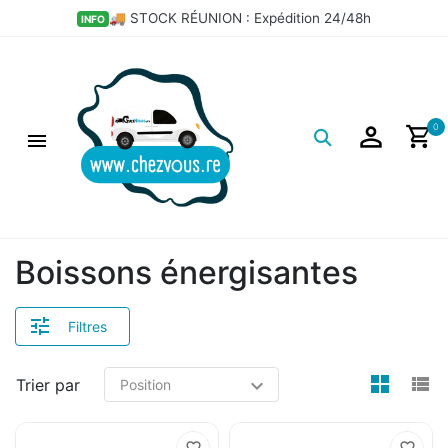
×
🚚 STOCK RÉUNION : Expédition 24/48h
INFO
Filtres
Logo
0
Boissons énergisantes
Filtres
view
v
Trier par