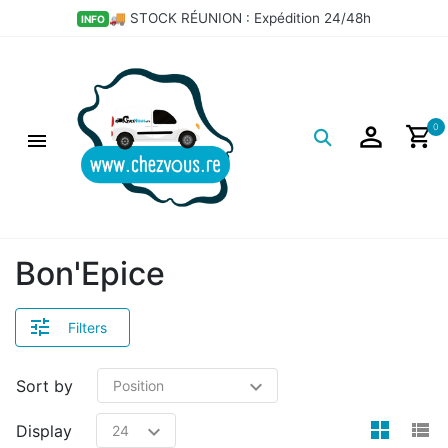
🚚 STOCK RÉUNION : Expédition 24/48h
INFO
Logo
0
Bon'Epice
Filters
Sort by
view
v
Display