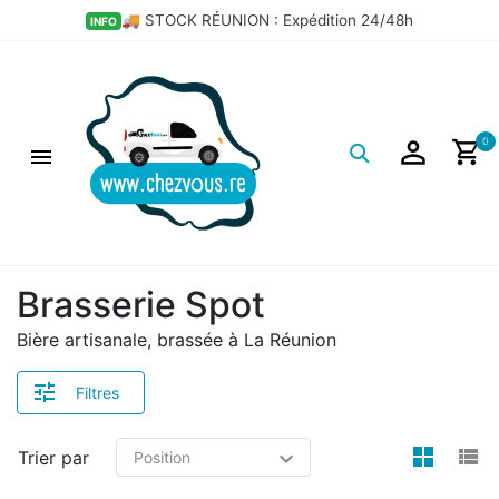
🚚 STOCK RÉUNION : Expédition 24/48h
INFO
Logo
0
Brasserie Spot
Bière artisanale, brassée à La Réunion
Filtres
view
v
Trier par