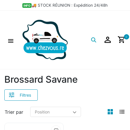
🚚 STOCK RÉUNION : Expédition 24/48h
INFO
Logo
0
Brossard Savane
Filtres
view
v
Trier par