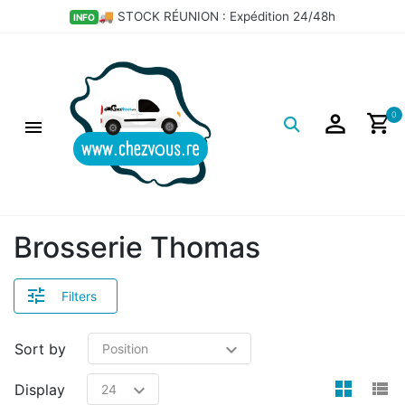
🚚 STOCK RÉUNION : Expédition 24/48h
INFO
Logo
0
Brosserie Thomas
Filters
Sort by
view
v
Display