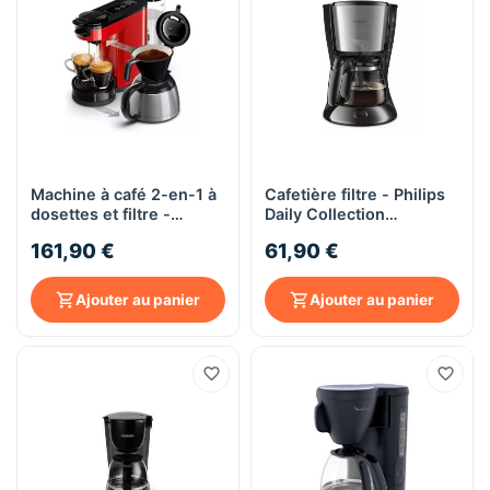
Machine à café 2-en-1 à
Cafetière filtre - Philips
dosettes et filtre -
Daily Collection
Philips SENSEO® Switch
HD7462/20
161,90 €
61,90 €
HD6592/85 - rouge
Ajouter au panier
Ajouter au panier