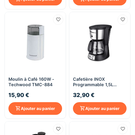
Moulin à Café 160W -
Cafetière INOX
Techwood TMC-884
Programmable 1,5L
(10/12 tasses) -
15,90 €
32,90 €
Techwood TCA-1296
Ajouter au panier
Ajouter au panier