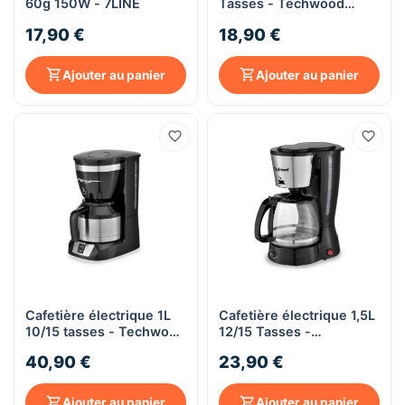
60g 150W - 7LINE
Tasses - Techwood
TCA-009
17,90 €
18,90 €
Ajouter au panier
Ajouter au panier
Cafetière électrique 1L
Cafetière électrique 1,5L
10/15 tasses - Techwood
12/15 Tasses -
TCA-1086i
Techwood TCA-936I
40,90 €
23,90 €
Ajouter au panier
Ajouter au panier