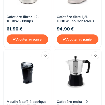
Cafetière filtrer 1,2L
Cafetière filtre 1,2L
1000W - Philips
1000W Eco Conscious
HD7461/00 - beige
Plastiques 100%
61,90 €
94,90 €
biosourcés - Philips
HD5120/00 - blanc
Ajouter au panier
Ajouter au panier
Moulin à café électrique
Cafetière moka - 9