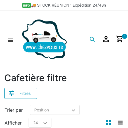
×
💣 LES BONS PLANS DÉPÔT
HOT
Filtres
Logo
0
Cafetière filtre
Filtres
Trier par
view
v
Afficher