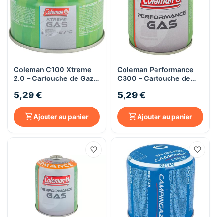
Coleman C100 Xtreme
Coleman Performance
2.0 – Cartouche de Gaz
C300 – Cartouche de
97g – Mélange
Gaz Butane/Propane
5,29 €
5,29 €
Butane/Propane –
240g – Système à Vis
Utilisation jusqu’à -27°C
EN417
Ajouter au panier
Ajouter au panier