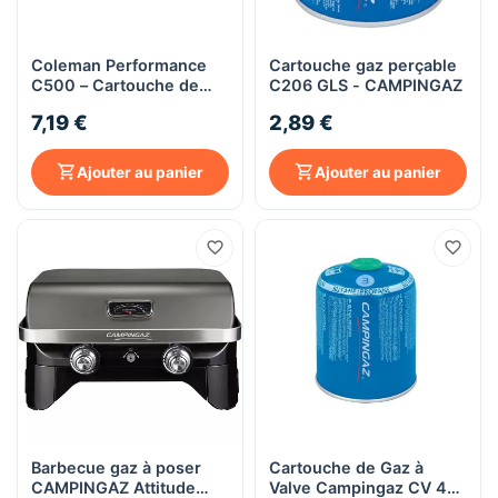
Coleman Performance
Cartouche gaz perçable
C500 – Cartouche de
C206 GLS - CAMPINGAZ
Gaz Butane/Propane
7,19 €
2,89 €
440g – Système à Vis
EN417
Ajouter au panier
Ajouter au panier
Barbecue gaz à poser
Cartouche de Gaz à
CAMPINGAZ Attitude
Valve Campingaz CV 470