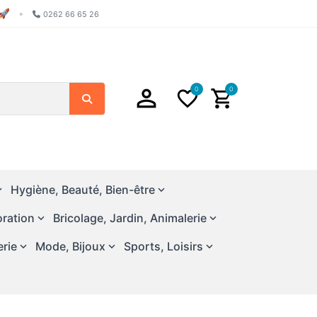
🚀
•
0262 66 65 26
0
0
Search
Hygiène, Beauté, Bien-être
ration
Bricolage, Jardin, Animalerie
erie
Mode, Bijoux
Sports, Loisirs