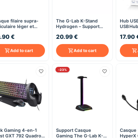
que filaire supra-
The G-Lab K-Stand
Hub USB
Quick View
Quick View
iculaire léger et
Hydrogen – Support
USB Hub 
able avec
casque gamer RGB + 2
ports US
.90 €
20.99 €
17.90 
écommande et micro
ports USB + USB-C –
VC HA-S160M -
Noir
let
Add to cart
Add to cart
-23%
k Gaming 4-en-1
Support Casque
Casque 
Quick View
Quick View
st GXT 792 Quadrox
Gaming The G-Lab K-
HyperX 