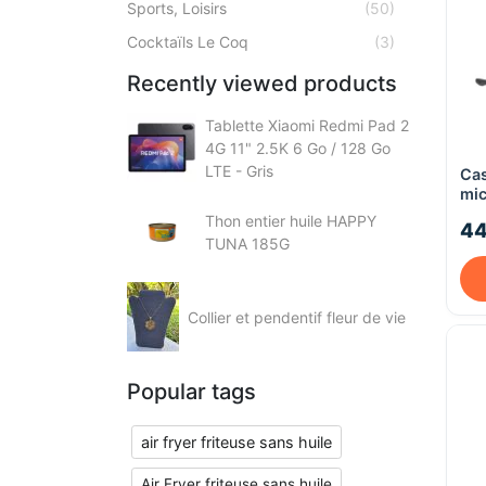
Sports, Loisirs
(50)
Cocktaïls Le Coq
(3)
Recently viewed products
Tablette Xiaomi Redmi Pad 2
4G 11" 2.5K 6 Go / 128 Go
LTE - Gris
Cas
mic
100
Thon entier huile HAPPY
44
TUNA 185G
Collier et pendentif fleur de vie
Popular tags
air fryer friteuse sans huile
Air Fryer friteuse sans huile