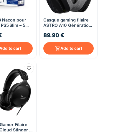
 Nacon pour
Casque gaming filaire
Quick View
Quick View
PS5 Slim – 5
ASTRO A10 Génération
B-A – Noir
2
€
89.90 €
Add to cart
Add to cart
Gamer Filaire
Quick View
Cloud Stinger 2