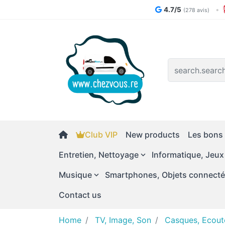
4.7/5
•
(278 avis)
Logo
Club VIP
New products
Les bons 
Entretien, Nettoyage
Informatique, Jeux
Musique
Smartphones, Objets connect
Contact us
Home
TV, Image, Son
Casques, Ecout