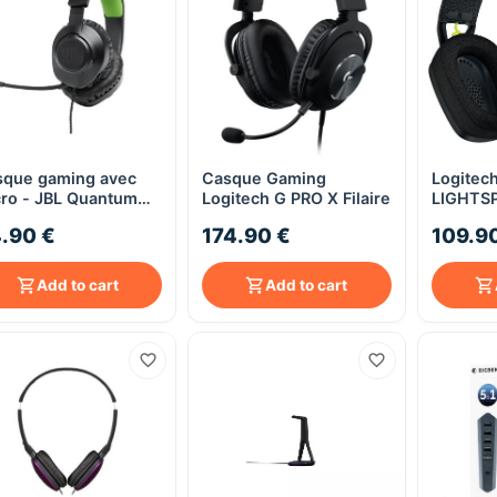
que gaming avec
Casque Gaming
Logitec
Quick View
Quick View
ro - JBL Quantum
Logitech G PRO X Filaire
LIGHTS
X X-Box - noir/vert
Bluetoot
.90 €
174.90 €
109.9
Casque 
Add to cart
Add to cart