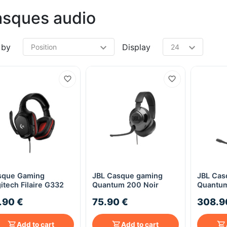
sques audio
 by
Display
sque Gaming
JBL Casque gaming
JBL Cas
Quick View
Quick View
itech Filaire G332
Quantum 200 Noir
Quantum
.90 €
75.90 €
308.9
Add to cart
Add to cart