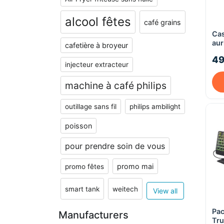
alcool fêtes
café grains
Cas
aur
cafetière à broyeur
pli
49
tél
injecteur extracteur
- J
Vio
machine à café philips
outillage sans fil
philips ambilight
poisson
pour prendre soin de vous
promo mai
promo fêtes
smart tank
weitech
View all
Pac
Manufacturers
Tru