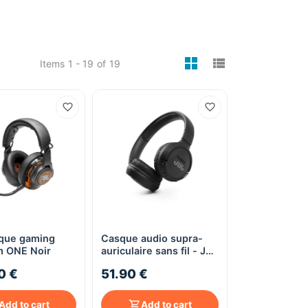
viewmode gri
viewmode 
Items
1 - 19
of
19
que gaming
Casque audio supra-
Quick View
Quick View
 ONE Noir
auriculaire sans fil - JBL
Tune 510BT - noir
0 €
51.90 €
Add to cart
Add to cart