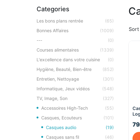
Ca
Categories
Les bons plans rentrée
(65)
Sort
Bonnes Affaires
(1009)
---
(0)
Courses alimentaires
(1339)
L'excellence dans votre cuisine
(0)
Hygiène, Beauté, Bien-être
(852)
Entretien, Nettoyage
(301)
Informatique, Jeux vidéos
(548)
TV, Image, Son
(327)
Accessoires High-Tech
(55)
Ca
Log
Casques, Ecouteurs
(101)
79
Casques audio
(19)
Casques sans fil
(46)