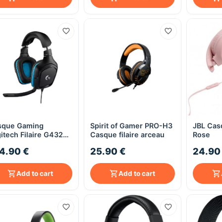
sque Gaming
Spirit of Gamer PRO-H3
JBL Cas
Quick View
Quick View
itech Filaire G432
Casque filaire arceau
Rose
1 SURROUND
4.90 €
25.90 €
24.90
Add to cart
Add to cart