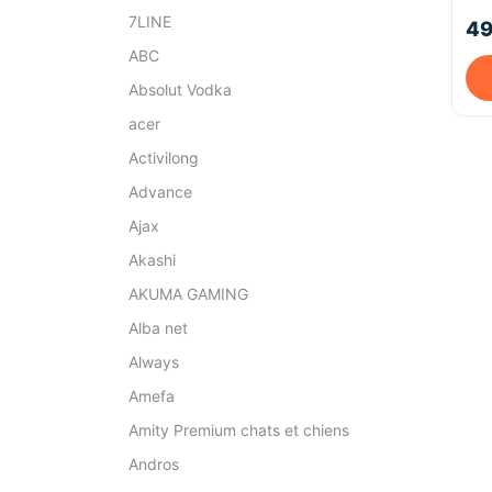
- C
7LINE
49
Cas
ABC
Absolut Vodka
acer
Activilong
Advance
Ajax
Akashi
AKUMA GAMING
Alba net
Always
Amefa
Amity Premium chats et chiens
Andros