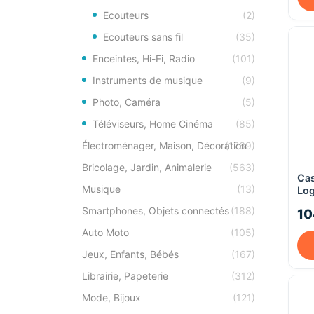
Ecouteurs
(2)
Ecouteurs sans fil
(35)
Enceintes, Hi-Fi, Radio
(101)
Instruments de musique
(9)
Photo, Caméra
(5)
Téléviseurs, Home Cinéma
(85)
Électroménager, Maison, Décoration
(1269)
Bricolage, Jardin, Animalerie
(563)
Ca
Musique
(13)
Log
7.
Smartphones, Objets connectés
(188)
10
Auto Moto
(105)
Jeux, Enfants, Bébés
(167)
Librairie, Papeterie
(312)
Mode, Bijoux
(121)