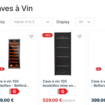
ves à Vin
 by
Display
-15%
e à vin 100
Cave à vin 105
Cave à v
Quick View
Quick View
teilles - Belford
bouteilles mise en
- Belfo
JC270
température - BRANDT
BFW105GB
9.00 €
529.00 €
399.0
619.00 €