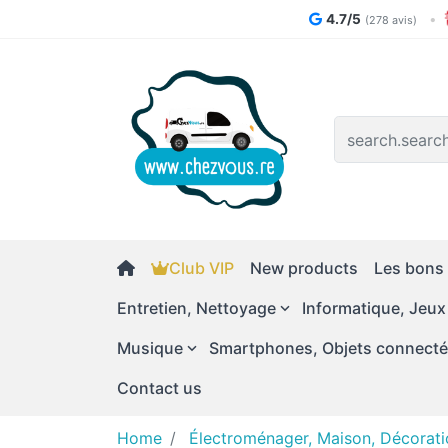
4.7/5
•
(278 avis)
Logo
Club VIP
New products
Les bons 
Entretien, Nettoyage
Informatique, Jeux
Musique
Smartphones, Objets connect
Contact us
Home
Électroménager, Maison, Décorati