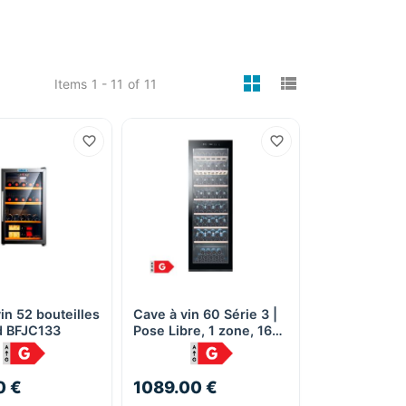
viewmode gri
viewmode 
Items
1 - 11
of
11
in 52 bouteilles
Cave à vin 60 Série 3 |
Quick View
Quick View
rd BFJC133
Pose Libre, 1 zone, 166
bouteilles - Haier
WS171GA
0 €
1089.00 €