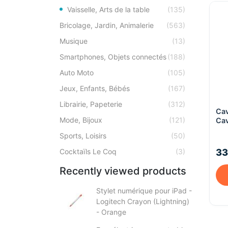
Vaisselle, Arts de la table
(135)
Bricolage, Jardin, Animalerie
(563)
Musique
(13)
Smartphones, Objets connectés
(188)
Auto Moto
(105)
Jeux, Enfants, Bébés
(167)
Librairie, Papeterie
(312)
Cav
Mode, Bijoux
(121)
Cav
Sports, Loisirs
(50)
33
Cocktaïls Le Coq
(3)
Recently viewed products
Stylet numérique pour iPad -
Logitech Crayon (Lightning)
- Orange