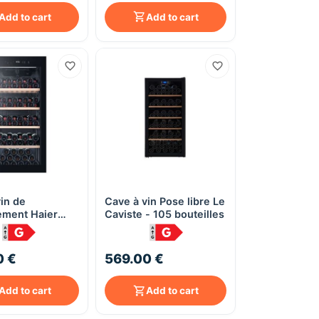
Add to cart
Add to cart
in de
Cave à vin Pose libre Le
Quick View
Quick View
sement Haier
Caviste - 105 bouteilles
 – 117
es – Porte anti-
stème anti-
0 €
569.00 €
n – Éclairage
Add to cart
Add to cart