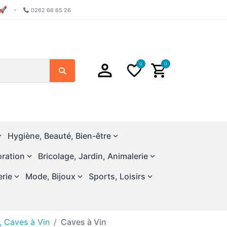
🚀
•
0262 66 65 26
0
0
Search
Hygiène, Beauté, Bien-être
ration
Bricolage, Jardin, Animalerie
erie
Mode, Bijoux
Sports, Loisirs
, Caves à Vin
Caves à Vin