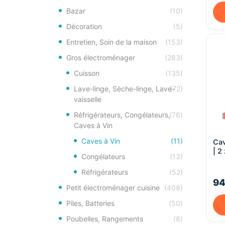
Bazar
(10)
Décoration
(5)
Entretien, Soin de la maison
(153)
Gros électroménager
(283)
Cuisson
(135)
Lave-linge, Sèche-linge, Lave-
(72)
vaisselle
Réfrigérateurs, Congélateurs,
(76)
Caves à Vin
Caves à Vin
(11)
Cav
| 2
Congélateurs
(13)
Hai
HW
Réfrigérateurs
(52)
94
Petit électroménager cuisine
(408)
Piles, Batteries
(50)
Poubelles, Rangements
(8)