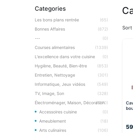
Ca
Categories
Les bons plans rentrée
(65)
Sort
Bonnes Affaires
(872)
---
(0)
Courses alimentaires
(1339)
L'excellence dans votre cuisine
(0)
Hygiène, Beauté, Bien-être
(853)
Entretien, Nettoyage
(301)
Informatique, Jeux vidéos
(549)
TV, Image, Son
(328)
Électroménager, Maison, Décoration
(1270)
Cav
bou
Accessoires cuisine
(0)
BF
Ameublement
(18)
59
Arts culinaires
(106)