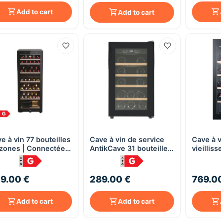
Add to cart
Add to cart
e à vin 77 bouteilles
Cave à vin de service
Cave à v
Quick View
Quick View
 zones | Connectée -
AntikCave 31 bouteilles
vieillis
er 50 Série 7
- Clayettes Bois -
WS120GA
S77GDAU1
ANCAV31BA
bouteill
UV – Sy
9.00 €
289.00 €
769.0
vibratio
LED
Add to cart
Add to cart