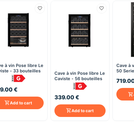
e à vin Pose libre Le
Cave à 
Quick View
Quick View
iste - 33 bouteilles
50 Serie
Cave à vin Pose libre Le
HWS84G
Caviste - 56 bouteilles
719.00
bouteill
9.00 €
339.00 €
Add to cart
Add to cart