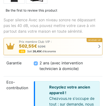
Be the first to review this product
Super silence Avec son niveau sonore ne dépassant
pas les 40 dB, vous pouvez mettre votre cave à vin
partout dans votre maison en toute sérénité.
DEVENIR VIP
Prix membre Club VIP :
502,55€
529€
Soit
26,45€
d'économie
-5%
2 ans (avec intervention technicien à
Garantie
2 ans (avec intervention
technicien à domicile)
Eco-
Recyclez votre ancien
contribution
appareil !
Chezvous.re s'occupe de
tout : sur demande, nous