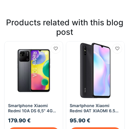
Products related with this blog
post
Smartphone Xiaomi
Smartphone Xiaomi
Redmi 10A DS 6,5" 4G
Redmi 9AT XIAOMI 6.53
Octa 2/32Go Android •
IPS HD 2/32Go Gris
179.90 €
95.90 €
Gris