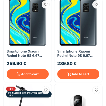
Smartphone Xiaomi
Smartphone Xiaomi
Redmi Note 9S 6.67
Redmi Note 9S 6.67
4/64Go GRIS
6/128Go GRIS
259.90 €
289.80 €
Add to cart
Add to cart
-3%
FRANCHIT LES PENTES JUSQU'À
16%