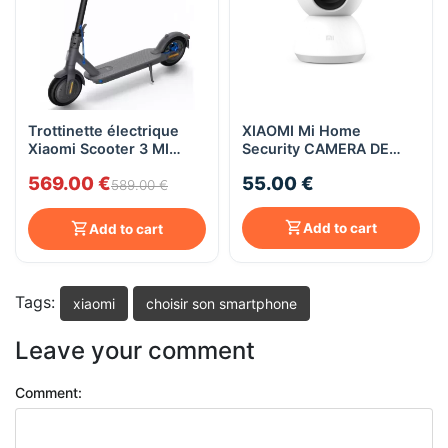
Trottinette électrique
XIAOMI Mi Home
Xiaomi Scooter 3 MI
Security CAMERA DE
Electric Noir
SURVEILLANCE 360°
569.00 €
55.00 €
1080P
589.00 €
Add to cart
Add to cart
Tags:
xiaomi
choisir son smartphone
Leave your comment
Comment: