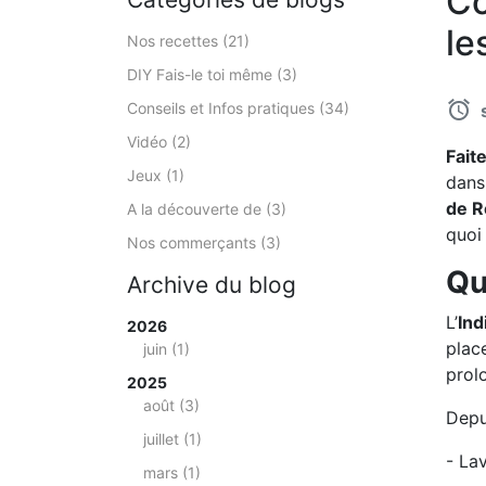
Co
le
Nos recettes (21)
DIY Fais-le toi même (3)
Conseils et Infos pratiques (34)
Vidéo (2)
Fait
Jeux (1)
dans
de R
A la découverte de (3)
quoi 
Nos commerçants (3)
Qu
Archive du blog
L’
Ind
2026
plac
juin (1)
prol
2025
août (3)
Depu
juillet (1)
- La
mars (1)