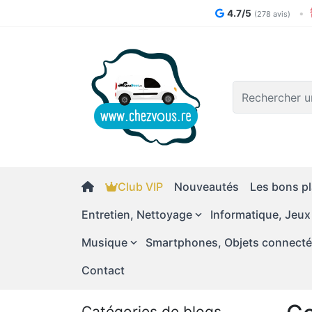
4.7/5
•
(278 avis)
Logo
Club VIP
Nouveautés
Les bons pl
Entretien, Nettoyage
Informatique, Jeux
Musique
Smartphones, Objets connect
Contact
Catégories de blogs