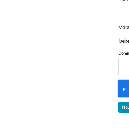
Mots
lai
Comm