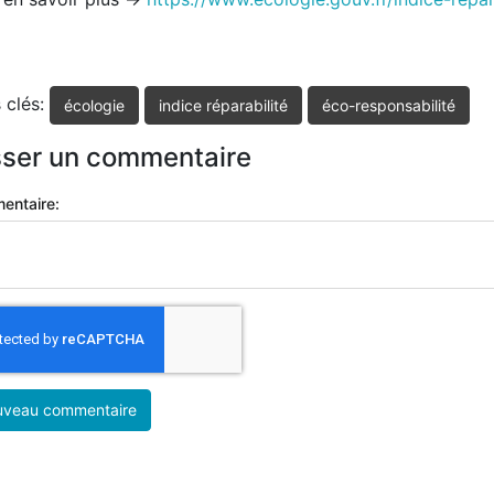
 clés:
écologie
indice réparabilité
éco-responsabilité
sser un commentaire
entaire: