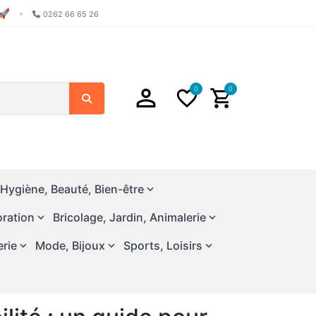
🚀
•
0262 66 65 26
0
0
Chercher
Hygiène, Beauté, Bien-être
ration
Bricolage, Jardin, Animalerie
erie
Mode, Bijoux
Sports, Loisirs