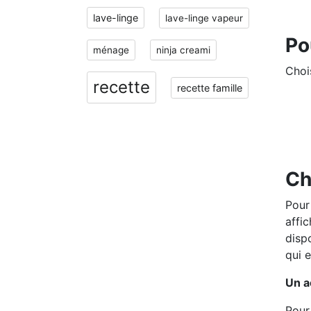
lave-linge
lave-linge vapeur
Po
ménage
ninja creami
Chois
recette
recette famille
Ch
Pour
affi
disp
qui e
Un a
Pour