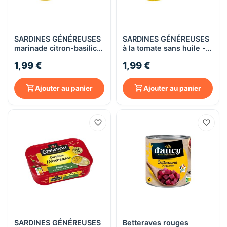
SARDINES GÉNÉREUSES
SARDINES GÉNÉREUSES
marinade citron-basilic –
à la tomate sans huile -
sans huile - Connétable
Connétable - 140g
1,99 €
1,99 €
- 140g
Ajouter au panier
Ajouter au panier
SARDINES GÉNÉREUSES
Betteraves rouges