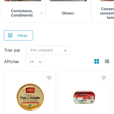
Conser
Cornichons,
Olives
concen
Condiments
tom
Filtres
Trier par
view
v
Afficher