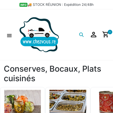
×
💣 LES BONS PLANS DÉPÔT
HOT
Filtres
Logo
0
Conserves, Bocaux, Plats
cuisinés