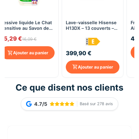
Lessive liquide Le Chat
Lave-vaisselle Hisense
Fri
Sensitive au Savon de
H13DX – 13 couverts –
Air
Marseille et Aloe Vera ,
Inox – E – Silencieux
15,29 €
45
2,2L , 44 lavages
49 dB – Départ différé
16,09 €
399,90 €
Ajouter au panier
Ajouter au panier
Ce que disent nos clients
4.7/5
Basé sur 278 avis