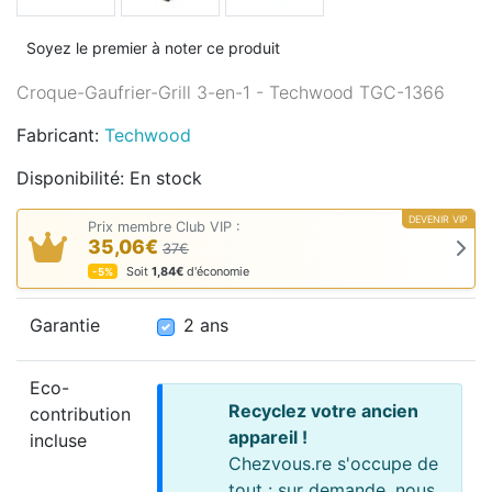
Soyez le premier à noter ce produit
Croque-Gaufrier-Grill 3-en-1 - Techwood TGC-1366
Fabricant:
Techwood
Disponibilité:
En stock
DEVENIR VIP
Prix membre Club VIP :
35,06€
37€
Soit
1,84€
d'économie
-5%
2 ans
Garantie
2 ans
Eco-
Recyclez votre ancien
contribution
appareil !
incluse
Chezvous.re s'occupe de
tout : sur demande, nous