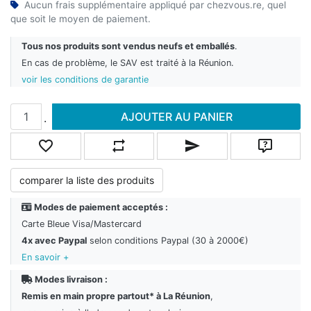
Aucun frais supplémentaire appliqué par chezvous.re, quel
que soit le moyen de paiement.
Tous nos produits sont vendus neufs et emballés
.
En cas de problème, le SAV est traité à la Réunion.
voir les conditions de garantie
Ajouter au panier
AJOUTER AU PANIER
.
Ajouter à la liste de souhaits
Ajouter à la liste de comparaison
Envoyer un email à un ami
Poser une
comparer la liste des produits
Modes de paiement acceptés :
Carte Bleue Visa/Mastercard
4x avec Paypal
selon conditions Paypal (30 à 2000€)
En savoir +
Modes livraison :
Remis en main propre partout* à La Réunion
,