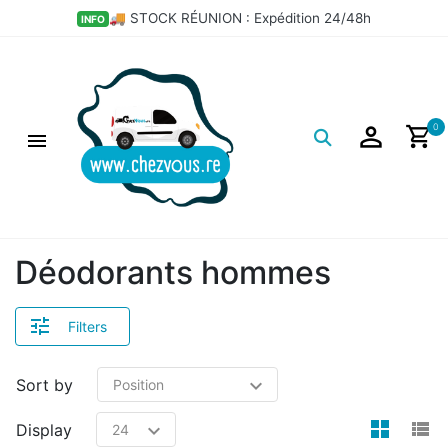
×
🚚 STOCK RÉUNION : Expédition 24/48h
INFO
Filtres
Logo
0
Déodorants hommes
Filters
Sort by
view
v
Display