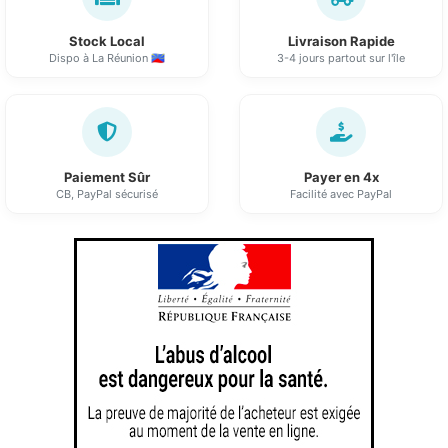
Stock Local
Livraison Rapide
Dispo à La Réunion 🇷🇪
3-4 jours partout sur l'île
Paiement Sûr
Payer en 4x
CB, PayPal sécurisé
Facilité avec PayPal