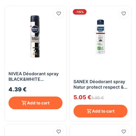
-15%
NIVEA Déodorant spray
BLACK&WHITE
SANEX Déodorant spray
ULTIMATE IMPACT
Natur protect respect &
4.39 €
homme 200ml
control homme 200ml
5.05 €
5.95 €
Add to cart
Add to cart