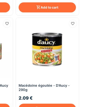
Add to cart
D'Aucy
Macédoine égoutée - D'Aucy -
Quick View
290g
2.09 €