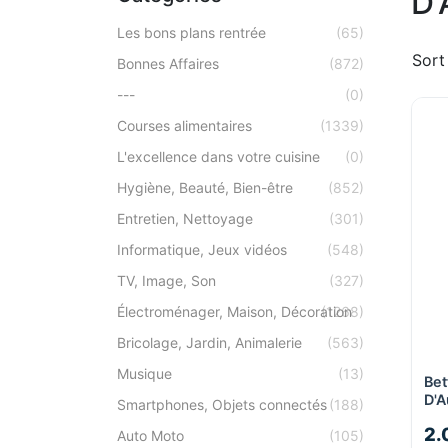
D'
Les bons plans rentrée
(65)
Sort
Bonnes Affaires
(872)
---
(0)
Courses alimentaires
(1339)
L'excellence dans votre cuisine
(0)
Hygiène, Beauté, Bien-être
(852)
Entretien, Nettoyage
(301)
Informatique, Jeux vidéos
(548)
TV, Image, Son
(327)
Électroménager, Maison, Décoration
(1268)
Bricolage, Jardin, Animalerie
(563)
Musique
(13)
Bet
D'A
Smartphones, Objets connectés
(188)
2.
Auto Moto
(105)