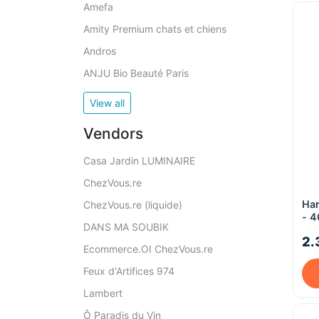
Amefa
Amity Premium chats et chiens
Andros
ANJU Bio Beauté Paris
View all
Vendors
Casa Jardin LUMINAIRE
ChezVous.re
Har
ChezVous.re (liquide)
- 
DANS MA SOUBIK
2.
Ecommerce.OI ChezVous.re
Feux d'Artifices 974
Lambert
Ô Paradis du Vin