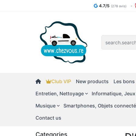
4.7/5
•
(278 avis)
Logo
Club VIP
New products
Les bons 
Entretien, Nettoyage
Informatique, Jeux
Musique
Smartphones, Objets connect
Contact us
Categories