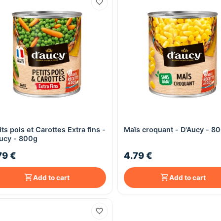
its pois et Carottes Extra fins -
Maïs croquant - D'Aucy - 8
Quick View
Quick View
ucy - 800g
79 €
4.79 €
Add to cart
Add to cart