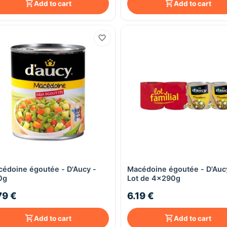
Add to cart
Add to cart
édoine égoutée - D'Aucy -
Macédoine égoutée - D'Auc
Quick View
Quick View
0g
Lot de 4x290g
79 €
6.19 €
Add to cart
Add to cart