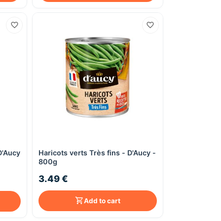
D'Aucy
Haricots verts Très fins - D'Aucy -
Quick View
800g
3.49 €
Add to cart