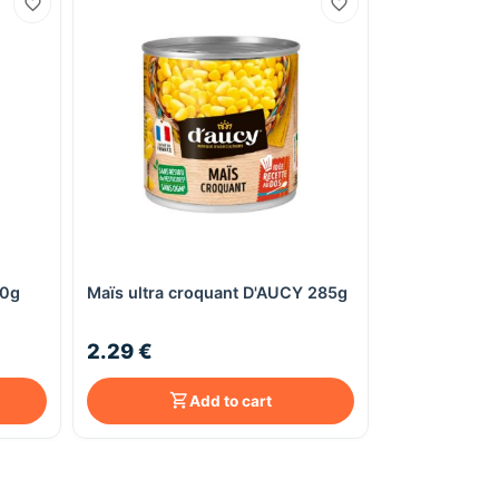
00g
Maïs ultra croquant D'AUCY 285g
Quick View
2.29 €
Add to cart