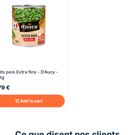
its pois Extra fins - D'Aucy -
Quick View
0g
79 €
Add to cart
Ce que disent nos clients