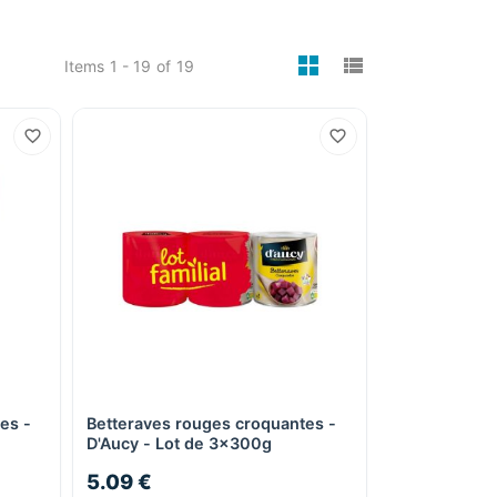
viewmode gri
viewmode 
Items
1 - 19
of
19
es -
Betteraves rouges croquantes -
Quick View
D'Aucy - Lot de 3x300g
5.09 €