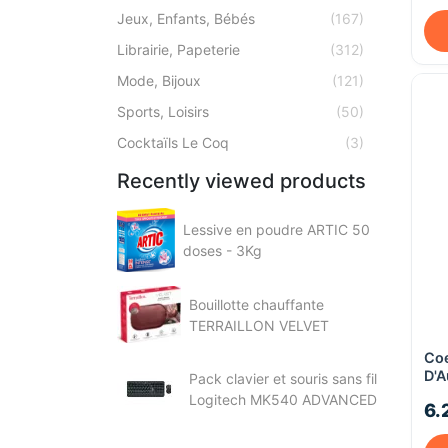
Jeux, Enfants, Bébés
(167)
Librairie, Papeterie
(312)
Mode, Bijoux
(121)
Sports, Loisirs
(50)
Cocktaïls Le Coq
(3)
Recently viewed products
Lessive en poudre ARTIC 50
doses - 3Kg
Bouillotte chauffante
TERRAILLON VELVET
Coe
D'A
Pack clavier et souris sans fil
Logitech MK540 ADVANCED
6.