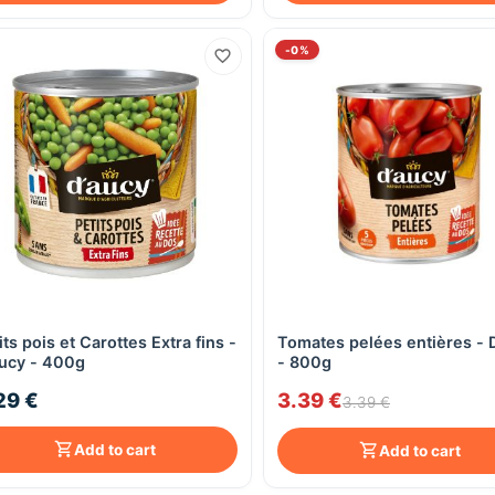
-0%
its pois et Carottes Extra fins -
Tomates pelées entières - 
Quick View
Quick View
ucy - 400g
- 800g
29 €
3.39 €
3.39 €
Add to cart
Add to cart