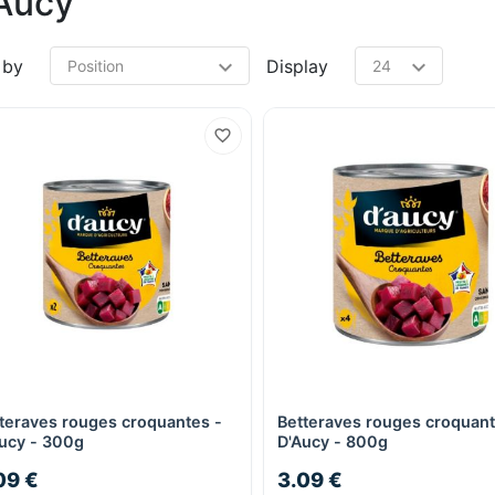
Aucy
 by
Display
teraves rouges croquantes -
Betteraves rouges croquant
Quick View
Quick View
ucy - 300g
D'Aucy - 800g
09 €
3.09 €