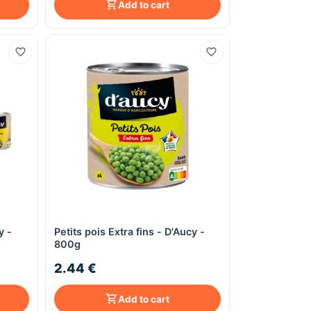
Add to cart
y -
Petits pois Extra fins - D'Aucy -
Quick View
800g
2.44 €
Add to cart