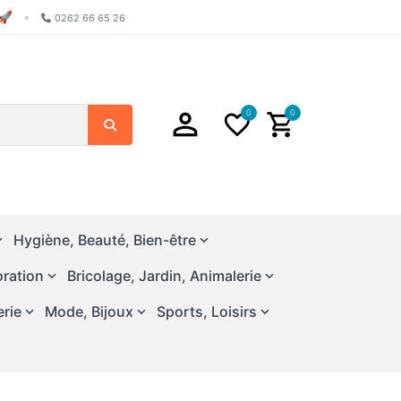
🚀
•
0262 66 65 26
0
0
Search
Hygiène, Beauté, Bien-être
ration
Bricolage, Jardin, Animalerie
erie
Mode, Bijoux
Sports, Loisirs