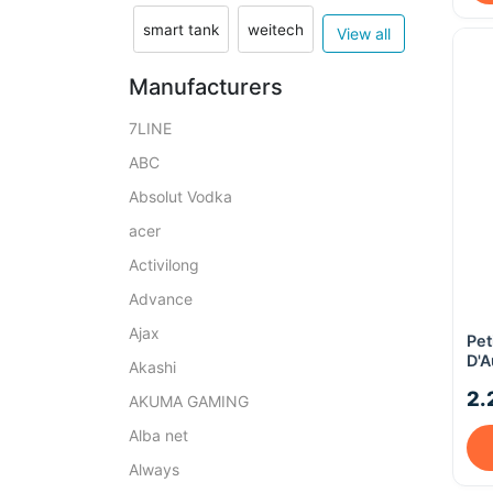
smart tank
weitech
View all
Manufacturers
7LINE
ABC
Absolut Vodka
acer
Activilong
Advance
Ajax
Pet
D'A
Akashi
2.
AKUMA GAMING
Alba net
Always