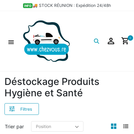
×
🚚 STOCK RÉUNION : Expédition 24/48h
INFO
Filtres
Logo
0
Déstockage Produits
Hygiène et Santé
Filtres
view
v
Trier par