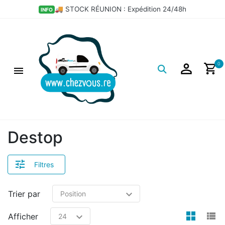
🚚 STOCK RÉUNION : Expédition 24/48h
INFO
Logo
0
Destop
Filtres
Trier par
view
v
Afficher