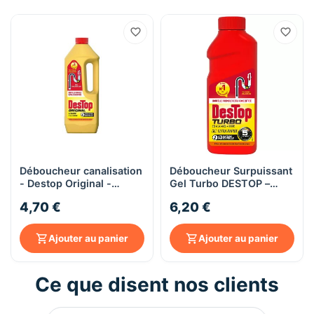
Déboucheur canalisation
Déboucheur Surpuissant
- Destop Original -
Gel Turbo DESTOP –
750mL
Flacon 500 mL – Action
4,70 €
6,20 €
en 5 min
Ajouter au panier
Ajouter au panier
Ce que disent nos clients