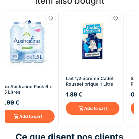
item also bought
Lait 1/2 écrémé Cadet
Sard
Roussel brique 1 Litre
Pri
Eau Australine Pack 6 x
1,5 Litres
1.89 €
0.
5.99 €
Add to cart
Add to cart
Ce que disent nos clients