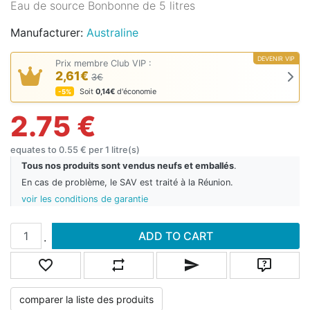
Eau de source Bonbonne de 5 litres
Manufacturer:
Australine
DEVENIR VIP
Prix membre Club VIP :
2,61€
3€
Soit
0,14€
d'économie
-5%
2.75 €
equates to 0.55 € per 1 litre(s)
Tous nos produits sont vendus neufs et emballés
.
En cas de problème, le SAV est traité à la Réunion.
voir les conditions de garantie
Add to cart
ADD TO CART
.
Add to wishlist
Add to compare list
Email a friend
Ask quest
comparer la liste des produits