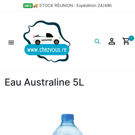
💣 LES BONS PLANS DÉPÔT
HOT
Logo
0
Eau Australine 5L