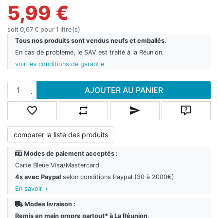
5,99 €
soit 0,67 € pour 1 litre(s)
Tous nos produits sont vendus neufs et emballés
.
En cas de problème, le SAV est traité à la Réunion.
voir les conditions de garantie
Ajouter au panier
AJOUTER AU PANIER
.
Ajouter à la liste de souhaits
Ajouter à la liste de comparaison
Envoyer un email à un ami
Poser une
comparer la liste des produits
Modes de paiement acceptés :
Carte Bleue Visa/Mastercard
4x avec Paypal
selon conditions Paypal (30 à 2000€)
En savoir +
Modes livraison :
Remis en main propre partout* à La Réunion
,