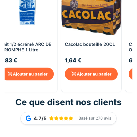
Lait 1/2 écrémé ARC DE
Cacolac bouteille 20CL
Caf
TRIOMPHE 1 Litre
Ori
1,83 €
1,64 €
6,
Ajouter au panier
Ajouter au panier
Ce que disent nos clients
4.7/5
Basé sur 278 avis