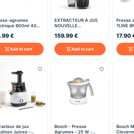
esse-agrumes
EXTRACTEUR À JUS
Presse 
Quick View
Quick View
ctrique 800ml 40W
NOUVELLE
7LINE B
itchencook
GÉNÉRATION ELIXIR II
.99 €
159.99 €
17.90 
stpress
GREY KITCHENCOOK
Add to cart
Add to cart
racteur de jus
Bosch - Presse
Bosch 
Quick View
Quick View
linex Juiceo -
Agrumes - 25 W -
Cleverm