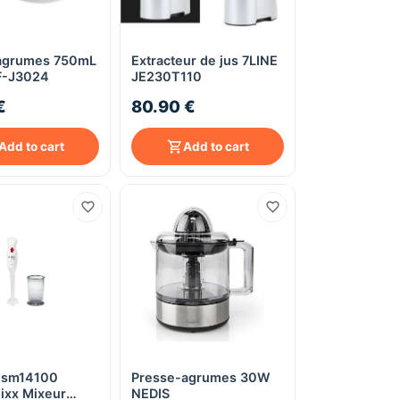
agrumes 750mL
Extracteur de jus 7LINE
Quick View
Quick View
F-J3024
JE230T110
€
80.90 €
Add to cart
Add to cart
Msm14100
Presse-agrumes 30W
Quick View
Quick View
ixx Mixeur
NEDIS