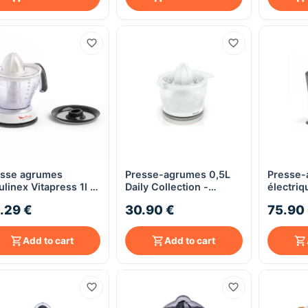
esse agrumes
Presse-agrumes 0,5L
Presse-
Quick View
Quick View
linex Vitapress 1l -
Daily Collection -
électriq
nc/gris foncé
Philips HR2738/00 -
.29 €
30.90 €
75.90
blanc
Add to cart
Add to cart