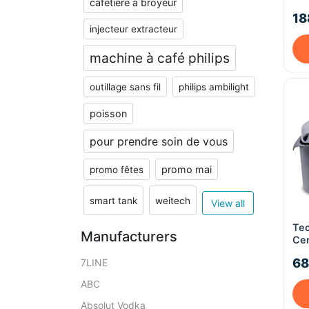
cafetière à broyeur
ZU1
18
injecteur extracteur
machine à café philips
outillage sans fil
philips ambilight
poisson
pour prendre soin de vous
promo mai
promo fêtes
smart tank
weitech
View all
Te
Manufacturers
Cen
Ino
68
7LINE
réc
filt
ABC
Absolut Vodka