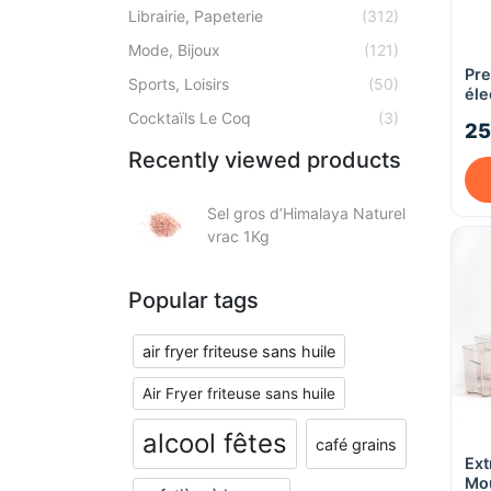
Librairie, Papeterie
(312)
Mode, Bijoux
(121)
Pr
Sports, Loisirs
(50)
éle
- K
Cocktaïls Le Coq
(3)
25
Fir
Recently viewed products
Sel gros d’Himalaya Naturel
vrac 1Kg
Popular tags
air fryer friteuse sans huile
Air Fryer friteuse sans huile
alcool fêtes
café grains
Ext
Mou