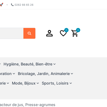
🚀
•
0262 66 65 26
0
0
Search
Hygiène, Beauté, Bien-être
ration
Bricolage, Jardin, Animalerie
erie
Mode, Bijoux
Sports, Loisirs
acteur de jus, Presse-agrumes