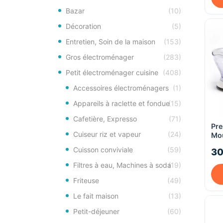
Bazar
(10)
Décoration
(5)
Entretien, Soin de la maison
(153)
Gros électroménager
(283)
Petit électroménager cuisine
(408)
Accessoires électroménagers
(1)
Appareils à raclette et fondue
(15)
Cafetière, Expresso
(71)
Pr
Cuiseur riz et vapeur
(24)
Mou
bla
Cuisson conviviale
(59)
30
Filtres à eau, Machines à soda
(19)
Friteuse
(49)
Le fait maison
(13)
Petit-déjeuner
(60)