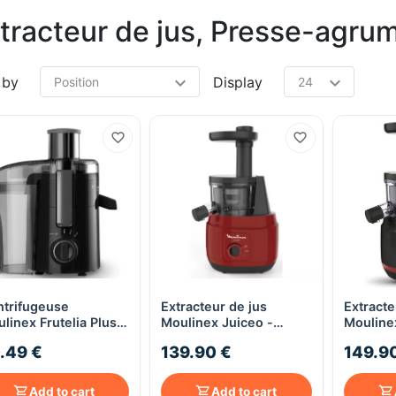
tracteur de jus, Presse-agru
 by
Display
trifugeuse
Extracteur de jus
Extracte
Quick View
Quick View
linex Frutelia Plus
Moulinex Juiceo -
Mouline
W - JU370 - noir
ZU1505 - rouge
ZU1508 
.49 €
139.90 €
149.9
Add to cart
Add to cart