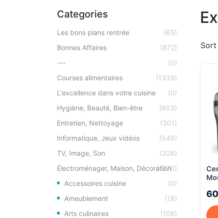
Ex
Categories
Les bons plans rentrée
(65)
Sort
Bonnes Affaires
(872)
---
(0)
Courses alimentaires
(1339)
L'excellence dans votre cuisine
(0)
Hygiène, Beauté, Bien-être
(853)
Entretien, Nettoyage
(301)
Informatique, Jeux vidéos
(549)
TV, Image, Son
(328)
Électroménager, Maison, Décoration
(1270)
Cen
Mou
Accessoires cuisine
(0)
350
60
Ameublement
(18)
Arts culinaires
(106)