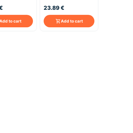
t - Blanc
€
23.89 €
Add to cart
Add to cart