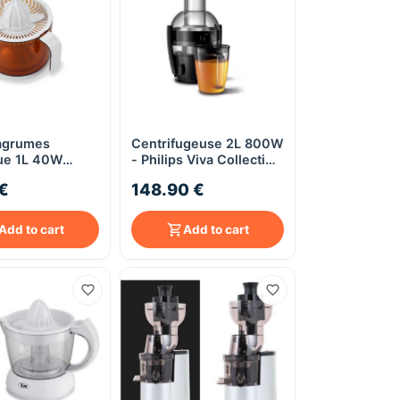
agrumes
Centrifugeuse 2L 800W
Quick View
Quick View
que 1L 40W
- Philips Viva Collection
 Techwood TPF-
HR1855/70
€
148.90 €
Add to cart
Add to cart