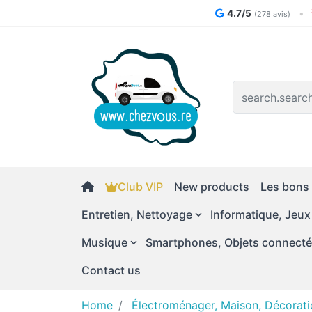
4.7/5
•
(278 avis)
Logo
Club VIP
New products
Les bons 
Entretien, Nettoyage
Informatique, Jeux
Musique
Smartphones, Objets connect
Contact us
Home
Électroménager, Maison, Décorati