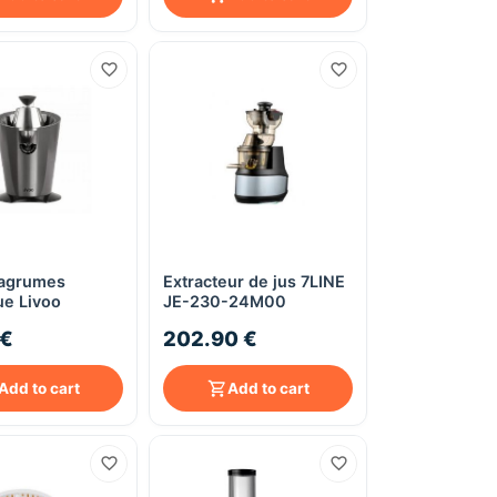
agrumes
Extracteur de jus 7LINE
Quick View
Quick View
ue Livoo
JE-230-24M00
 €
202.90 €
Add to cart
Add to cart