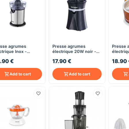
esse agrumes
Presse agrumes
Presse 
Quick View
Quick View
ctrique Inox -
électrique 20W noir -
électri
chwood TPF-130i
Techwood TPF-36
blanc -
.90 €
17.90 €
18.90 
51
Add to cart
Add to cart