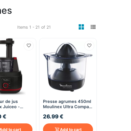
mes
viewmode gri
viewmode 
Items
1 - 21
of
21
ur de jus
Presse agrumes 450ml
Quick View
Quick View
x Juiceo -
Moulinex Ultra Compact
- noir
- PC1208 - noir
0 €
26.99 €
Add to cart
Add to cart