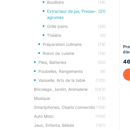
Bouilloire
(18)
Extracteur de jus, Presse-
(21)
agrumes
Grille pains
(20)
Théière
(0)
Préparation culinaire
(78)
Pr
éle
Robot de cuisine
(19)
Te
46
Piles, Batteries
(50)
Poubelles, Rangements
(8)
Vaisselle, Arts de la table
(135)
Bricolage, Jardin, Animalerie
(563)
Musique
(13)
Smartphones, Objets connectés
(188)
Auto Moto
(105)
Jeux, Enfants, Bébés
(167)