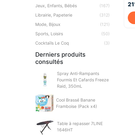
21
Jeux, Enfants, Bébés
(167)
Librairie, Papeterie
(312)
Mode, Bijoux
(121)
Sports, Loisirs
(50)
Cocktaïls Le Coq
(3)
Derniers produits
consultés
Spray Anti-Rampants
Fourmis Et Cafards Freeze
Raid, 350mL
Cool Brassé Banane
Framboise (Pack x4)
Table à repasser 7LINE
1646HT