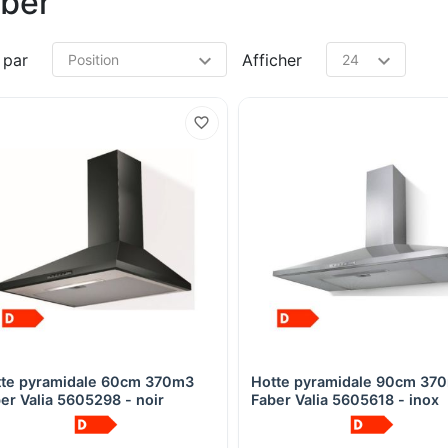
ber
 par
Afficher
te pyramidale 60cm 370m3
Hotte pyramidale 90cm 37
Aperçu rapide
Aperçu rapide
er Valia 5605298 - noir
Faber Valia 5605618 - inox