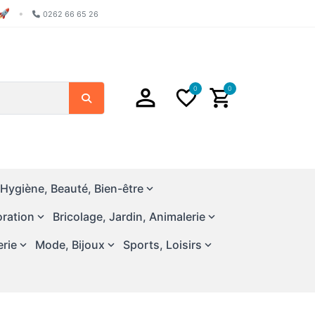
🚀
•
0262 66 65 26
0
0
Chercher
Hygiène, Beauté, Bien-être
ration
Bricolage, Jardin, Animalerie
erie
Mode, Bijoux
Sports, Loisirs