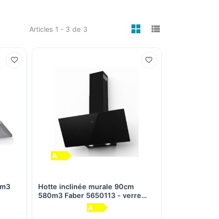
viewmode gri
viewmode 
Articles
1 - 3
de
3
0m3
Hotte inclinée murale 90cm
Aperçu rapide
580m3 Faber 5650113 - verre
noir