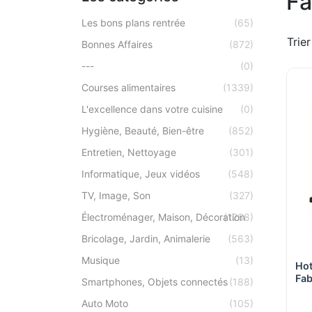
Fa
Les bons plans rentrée
(65)
Trier
Bonnes Affaires
(872)
---
(0)
Courses alimentaires
(1339)
L'excellence dans votre cuisine
(0)
Hygiène, Beauté, Bien-être
(852)
Entretien, Nettoyage
(301)
Informatique, Jeux vidéos
(548)
TV, Image, Son
(327)
Électroménager, Maison, Décoration
(1268)
Bricolage, Jardin, Animalerie
(563)
Musique
(13)
Hot
Fab
Smartphones, Objets connectés
(188)
Auto Moto
(105)