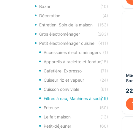
Bazar
(10)
Décoration
(4)
Entretien, Soin de la maison
(153)
Gros électroménager
(283)
Petit électroménager cuisine
(411)
Accessoires électroménagers
(1)
Appareils à raclette et fondue
(15)
Cafetière, Expresso
(71)
Mac
Cuiseur riz et vapeur
(24)
So
Bla
Cuisson conviviale
(61)
22
bou
1 c
Filtres à eau, Machines à soda
(19)
Friteuse
(50)
Le fait maison
(13)
Petit-déjeuner
(60)