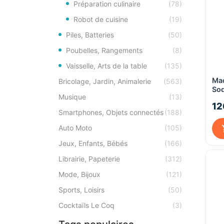
Préparation culinaire
(78)
Robot de cuisine
(19)
Piles, Batteries
(50)
Poubelles, Rangements
(8)
Vaisselle, Arts de la table
(135)
Mac
Bricolage, Jardin, Animalerie
(563)
So
Musique
(13)
Bla
12
bou
Smartphones, Objets connectés
(188)
Auto Moto
(105)
Jeux, Enfants, Bébés
(166)
Librairie, Papeterie
(312)
Mode, Bijoux
(121)
Sports, Loisirs
(50)
Cocktaïls Le Coq
(3)