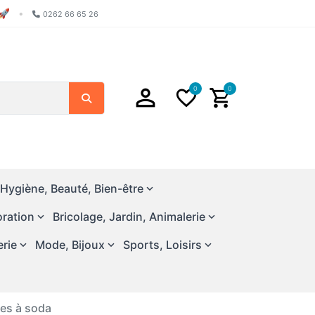
🚀
•
0262 66 65 26
0
0
Chercher
Hygiène, Beauté, Bien-être
ration
Bricolage, Jardin, Animalerie
erie
Mode, Bijoux
Sports, Loisirs
nes à soda