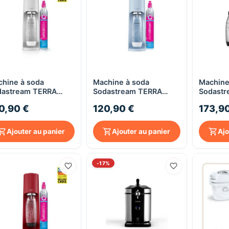
hine à soda
Machine à soda
Machine
Aperçu rapide
Aperçu rapide
dastream TERRA
Sodastream TERRA
Sodastr
nche - avec 1
Bleue - avec 1 bouteille
Noire P
0,90 €
120,90 €
173,9
teille nomade 1L
nomade 1L
vaissell
bouteil
Ajouter au panier
Ajouter au panier
Ajo
-17%