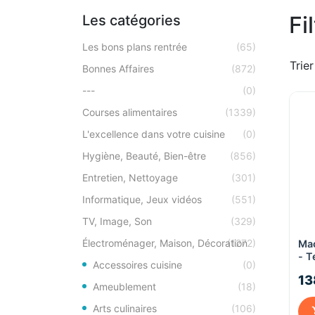
Fi
Les catégories
Les bons plans rentrée
(65)
Trier
Bonnes Affaires
(872)
---
(0)
Courses alimentaires
(1339)
L'excellence dans votre cuisine
(0)
Hygiène, Beauté, Bien-être
(856)
Entretien, Nettoyage
(301)
Informatique, Jeux vidéos
(551)
TV, Image, Son
(329)
Électroménager, Maison, Décoration
(1272)
Mac
- 
Accessoires cuisine
(0)
13
13
Ameublement
(18)
Arts culinaires
(106)