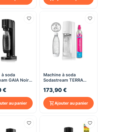
 à soda
Machine à soda
Aperçu rapide
Aperçu rapide
eam GAIA Noire
Sodastream TERRA
 bouteille
Blanche Pack Lave-
0 €
173,90 €
1L
vaisselle - avec 2
bouteilles nomade 1L
uter au panier
Ajouter au panier