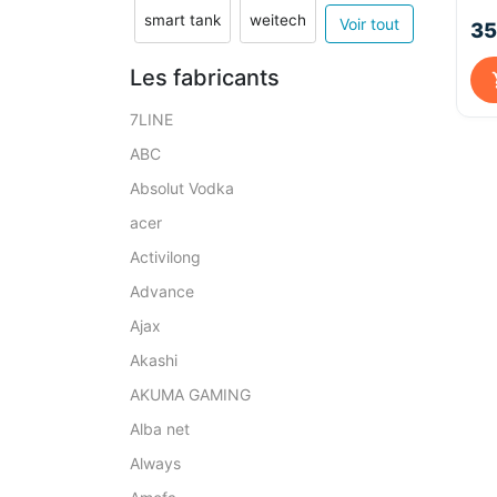
add
smart tank
weitech
Voir tout
35
Bal
Les fabricants
7LINE
ABC
Absolut Vodka
acer
Activilong
Advance
Ajax
Akashi
AKUMA GAMING
Alba net
Always