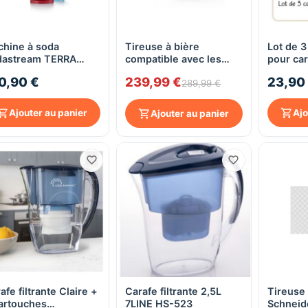
hine à soda
Tireuse à bière
Lot de 3
Aperçu rapide
Aperçu rapide
dastream TERRA
compatible avec les
pour cara
ge - avec 1 bouteille
fûts de 5L TBEER -
Little B
0,90 €
239,99 €
23,90
made 1L
KITCHENCOOK
289,99 €
Ajouter au panier
Ajo
Ajouter au panier
afe filtrante Claire +
Carafe filtrante 2,5L
Tireuse 
Aperçu rapide
Aperçu rapide
artouches
7LINE HS-523
Schneid