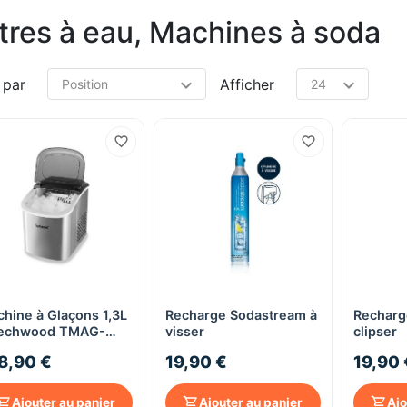
ltres à eau, Machines à soda
 par
Afficher
hine à Glaçons 1,3L
Recharge Sodastream à
Recharg
Aperçu rapide
Aperçu rapide
Techwood TMAG-
visser
clipser
10
8,90 €
19,90 €
19,90 
Ajouter au panier
Ajouter au panier
Ajo