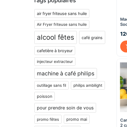
Tags populaires
air fryer friteuse sans huile
Mac
So
Air Fryer friteuse sans huile
Rou
12
no
alcool fêtes
café grains
cafetière à broyeur
injecteur extracteur
machine à café philips
outillage sans fil
philips ambilight
poisson
pour prendre soin de vous
promo mai
promo fêtes
Car
2 c