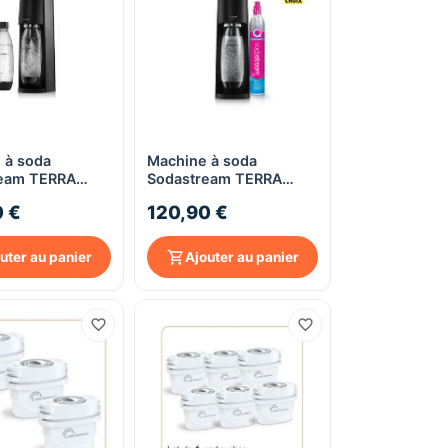
 à soda
Machine à soda
Aperçu rapide
Aperçu rapide
eam TERRA
Sodastream TERRA
ack Lave-
Noire - avec 1 bouteille
0 €
120,90 €
e - avec 2
nomade 1L
les nomades 1L
uter au panier
Ajouter au panier