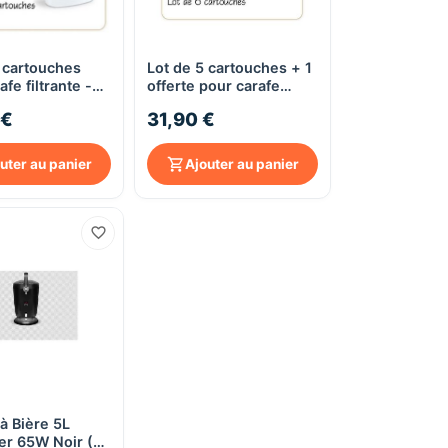
 cartouches
Lot de 5 cartouches + 1
Aperçu rapide
Aperçu rapide
fe filtrante -
offerte pour carafe
alance 8588
filtrante - Little Balance
 €
31,90 €
8590
uter au panier
Ajouter au panier
à Bière 5L
Aperçu rapide
er 65W Noir (4