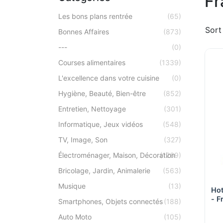
Fr
Les bons plans rentrée
(65)
Sort
Bonnes Affaires
(873)
---
(0)
Courses alimentaires
(1339)
L'excellence dans votre cuisine
(0)
Hygiène, Beauté, Bien-être
(852)
Entretien, Nettoyage
(301)
Informatique, Jeux vidéos
(548)
TV, Image, Son
(327)
Électroménager, Maison, Décoration
(1269)
Bricolage, Jardin, Animalerie
(563)
Musique
(13)
Hot
- F
Smartphones, Objets connectés
(188)
- v
Auto Moto
(105)