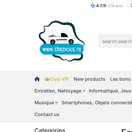
4.7/5
•
(278 avis)
Logo
Club VIP
New products
Les bons 
Entretien, Nettoyage
Informatique, Jeux
Musique
Smartphones, Objets connect
Contact us
Categories