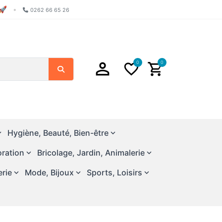
🚀
•
0262 66 65 26
0
0
Search
Hygiène, Beauté, Bien-être
ration
Bricolage, Jardin, Animalerie
erie
Mode, Bijoux
Sports, Loisirs