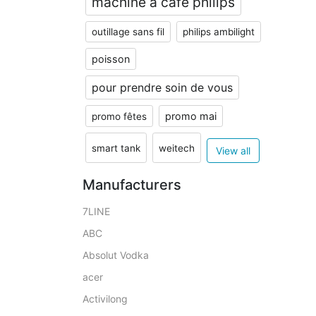
machine à café philips
outillage sans fil
philips ambilight
poisson
pour prendre soin de vous
promo mai
promo fêtes
smart tank
weitech
View all
Manufacturers
7LINE
ABC
Absolut Vodka
acer
Activilong