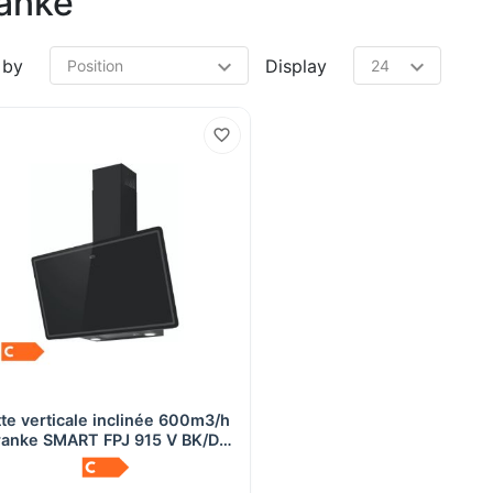
anke
 by
Display
te verticale inclinée 600m3/h
Quick View
ranke SMART FPJ 915 V BK/DG
erre noir