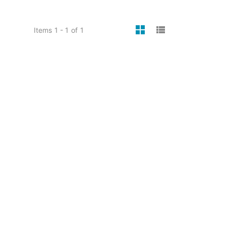
viewmode gri
viewmode 
Items
1 - 1
of
1