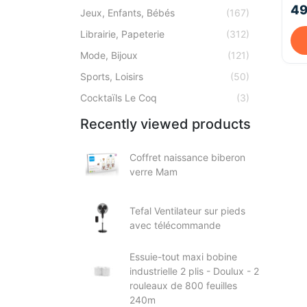
49
Jeux, Enfants, Bébés
(167)
Librairie, Papeterie
(312)
Mode, Bijoux
(121)
Sports, Loisirs
(50)
Cocktaïls Le Coq
(3)
Recently viewed products
Coffret naissance biberon
verre Mam
Tefal Ventilateur sur pieds
avec télécommande
Essuie-tout maxi bobine
industrielle 2 plis - Doulux - 2
rouleaux de 800 feuilles
240m