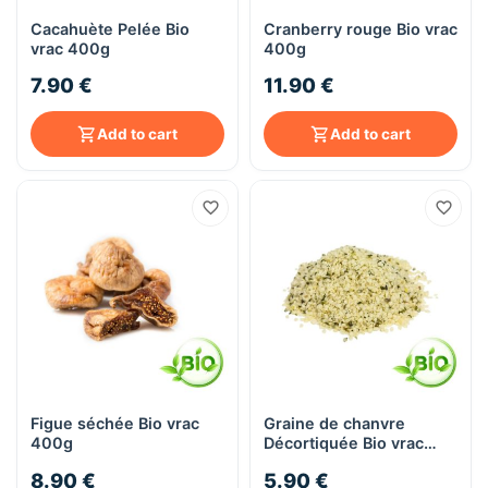
Cacahuète Pelée Bio
Cranberry rouge Bio vrac
vrac 400g
400g
7.90 €
11.90 €
Add to cart
Add to cart
Figue séchée Bio vrac
Graine de chanvre
400g
Décortiquée Bio vrac
400g
8.90 €
5.90 €