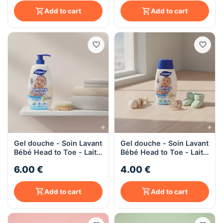
250mL
Add to cart
Add to cart
Gel douche - Soin Lavant
Gel douche - Soin Lavant
Bébé Head to Toe - Lait
Bébé Head to Toe - Lait
d'Avoine - Cheveux et
d'Avoine - Cheveux et
6.00 €
4.00 €
Corps - 650ML
Corps - 220ML
Add to cart
Add to cart