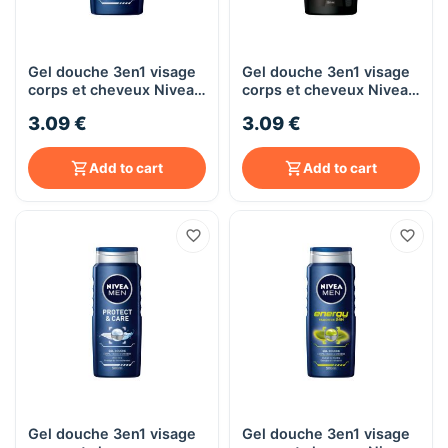
Gel douche 3en1 visage
Gel douche 3en1 visage
corps et cheveux Nivea
corps et cheveux Nivea
Men PROTECT&CARE,
Men DEEP, 250mL
3.09 €
3.09 €
250mL
Add to cart
Add to cart
Gel douche 3en1 visage
Gel douche 3en1 visage