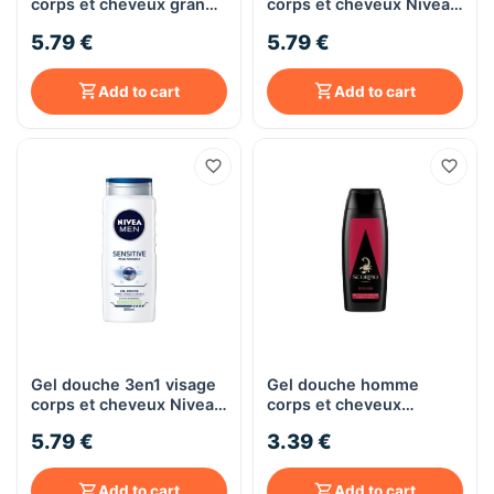
corps et cheveux grand
corps et cheveux Nivea
format Nivea Men
Men ENERGY, 500mL
5.79 €
5.79 €
PROTECT&CARE, 500mL
Add to cart
Add to cart
Gel douche 3en1 visage
Gel douche homme
corps et cheveux Nivea
corps et cheveux
Men SENSITIVE, 500mL
Scorpio Rouge, 250mL
5.79 €
3.39 €
Add to cart
Add to cart