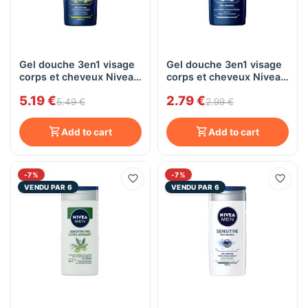
Gel douche 3en1 visage
Gel douche 3en1 visage
corps et cheveux Nivea
corps et cheveux Nivea
Men ENERGY, 500mL
Men PROTECT&CARE,
5.19 €
2.79 €
250mL
5.49 €
2.99 €
Add to cart
Add to cart
-7%
-7%
VENDU PAR 6
VENDU PAR 6