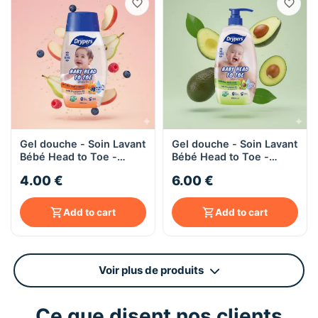
Gel douche - Soin Lavant
Gel douche - Soin Lavant
Bébé Head to Toe -
Bébé Head to Toe -
Complexe de Fruits
Avocat Naturel -
4.00 €
6.00 €
Naturels - Cheveux et
Cheveux et Corps -
Corps - 220ML
650ML
Add to cart
Add to cart
Voir plus de produits
Ce que disent nos clients