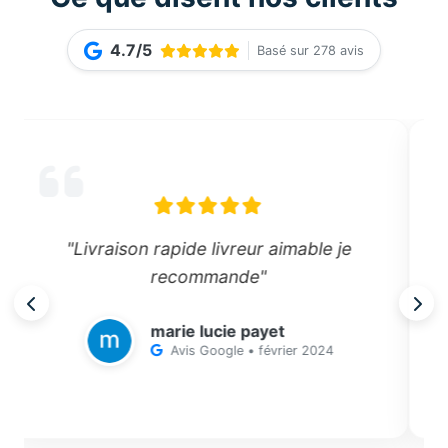
4.7/5
Basé sur 278 avis
"J'adore le mini four fryer ... franchement
très efficace..surtt pour faire un un bon pti
rôti..en 30min c t fai .. vraiment un délice ...
Enplus livraison rapide ..livré en deux jours
... livreurs très sympathique
raza Coralie
enplus...Mercie ChezVous a la prochaine
Avis Google • septembre 2024
🥰😍"