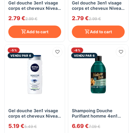
Gel douche 3en1 visage
Gel douche 3en1 visage
corps et cheveux Nivea
corps et cheveux Nivea
Men SENSITIVE PRO
Men SENSITIVE, 250mL
2.79 €
2.79 €
Chanvre, 250mL
2.99 €
2.99 €
Add to cart
Add to cart
-5%
-6%
VENDU PAR 6
VENDU PAR 6
Gel douche 3en1 visage
Shampoing Douche
corps et cheveux Nivea
Purifiant homme 4en1
Men SENSITIVE, 500mL
Cheveux Cuir chevelu
5.19 €
6.69 €
Barbe et Corps à l'huile
5.49 €
7.09 €
de noix Nature Box,