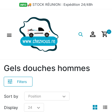
×
🚚 STOCK RÉUNION : Expédition 24/48h
INFO
Filtres
Logo
0
Gels douches hommes
Filters
Sort by
view
v
Display