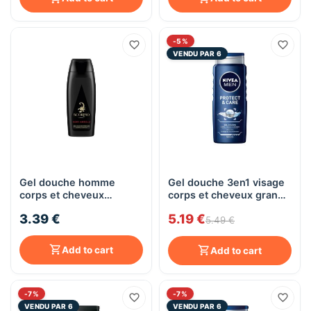
-5%
VENDU PAR 6
Gel douche homme
Gel douche 3en1 visage
corps et cheveux
corps et cheveux grand
Scorpio Noir Absolu,
format Nivea Men
3.39 €
5.19 €
250mL
PROTECT&CARE, 500mL
5.49 €
Add to cart
Add to cart
-7%
-7%
VENDU PAR 6
VENDU PAR 6