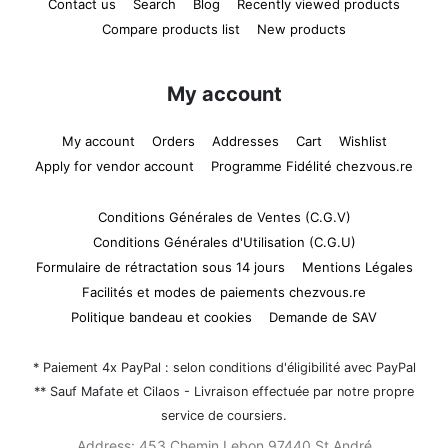
Contact us
Search
Blog
Recently viewed products
Compare products list
New products
My account
My account
Orders
Addresses
Cart
Wishlist
Apply for vendor account
Programme Fidélité chezvous.re
Conditions Générales de Ventes (C.G.V)
Conditions Générales d'Utilisation (C.G.U)
Formulaire de rétractation sous 14 jours
Mentions Légales
Facilités et modes de paiements chezvous.re
Politique bandeau et cookies
Demande de SAV
* Paiement 4x PayPal : selon conditions d'éligibilité avec PayPal
** Sauf Mafate et Cilaos - Livraison effectuée par notre propre
service de coursiers.
Address:
453 Chemin Lebon 97440 St André