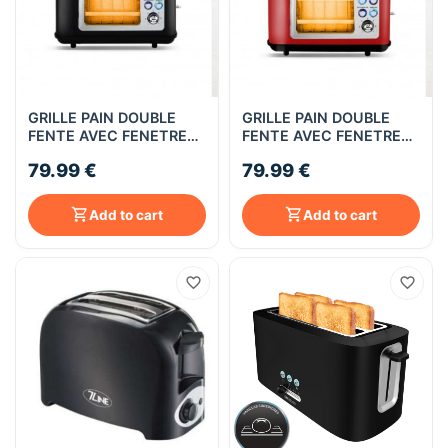
GRILLE PAIN DOUBLE
GRILLE PAIN DOUBLE
FENTE AVEC FENETRE
FENTE AVEC FENETRE
TOASTEO GLASS BLACK
TOASTEO GLASS RED
79.99 €
79.99 €
KITCHENCOOK
KITCHENCOOK
Add to cart
Add to cart