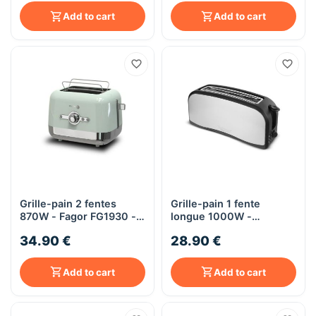
Add to cart
Add to cart
Grille-pain 2 fentes
Grille-pain 1 fente
870W - Fagor FG1930 -
longue 1000W -
vert
Techwood TGPI-1016 -
34.90 €
28.90 €
inox
Add to cart
Add to cart