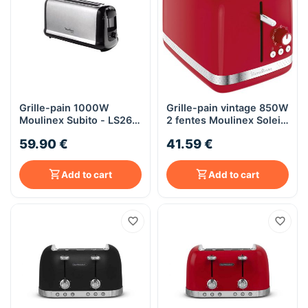
Grille-pain 1000W
Grille-pain vintage 850W
Moulinex Subito - LS260
2 fentes Moulinex Soleil
- inox
- LT3005 - rouge
59.90 €
41.59 €
Add to cart
Add to cart