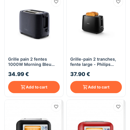
Grille pain 2 fentes
Grille-pain 2 tranches,
1000W Morning Bleu
fente large - Philips
Nuit - Moulinex LT2M08
Collection Daily -
34.99 €
37.90 €
HD2581/90 - noir
Add to cart
Add to cart