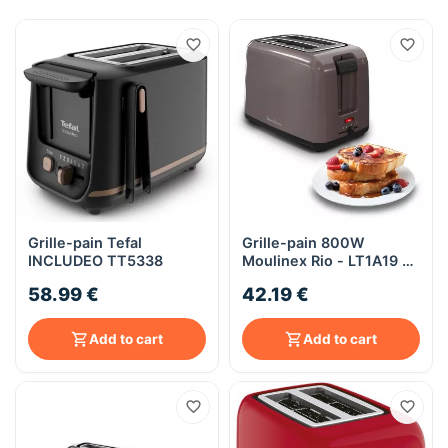
Grille-pain Tefal
Grille-pain 800W
INCLUDEO TT5338
Moulinex Rio - LT1A19 -
taupe
58.99 €
42.19 €
Add to cart
Add to cart