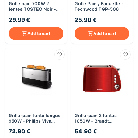
Grille pain 700W 2
Grille Pain / Baguette -
fentes TOSTEO Noir -
Techwood TGP-506
KITCHENCOOK
29.99 €
25.90 €
Add to cart
Add to cart
Grille-pain fente longue
Grille-pain 2 fentes
950W - Philips Viva
1050W - Brandt
Collection HD2692/90 -
TO2T1050R - Rouge
73.90 €
54.90 €
métal
inox