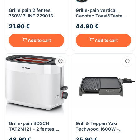
Grille pain 2 fentes
Grille-pain vertical
750W 7LINE 229016
Cecotec Toast&Taste
16000 Extra Double –
21.90 €
44.90 €
1630 W
Add to cart
Add to cart
Grille-pain BOSCH
Grill & Teppan Yaki
TAT2M121 - 2 fentes,
Techwood 1600W -
950W, décongélation et
Surface 33x26 cm |
48.90 €
35.90 €