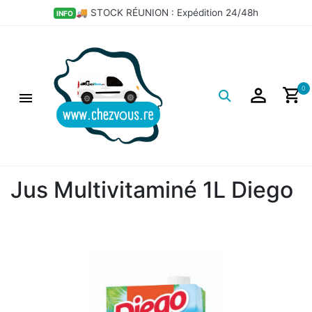
💣 LES BONS PLANS DÉPÔT
HOT
Logo
0
Jus Multivitaminé 1L Diego