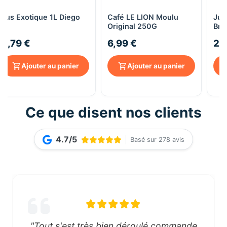
Jus Exotique 1L Diego
Café LE LION Moulu
Jus
Original 250G
Briq
2,79 €
6,99 €
2,
Ajouter au panier
Ajouter au panier
Ce que disent nos clients
4.7/5
Basé sur 278 avis
"Tout s'est très bien déroulé commande