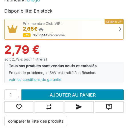
Disponibilité:
En stock
DEVENIR VIP
Prix membre Club VIP :
2,65€
3€
Soit
0,14€
d'économie
-5%
2,79 €
soit 2,79 € pour 1 litre(s)
Tous nos produits sont vendus neufs et emballés
.
En cas de problème, le SAV est traité à la Réunion.
voir les conditions de garantie
Ajouter au panier
AJOUTER AU PANIER
.
Ajouter à la liste de souhaits
Ajouter à la liste de comparaison
Envoyer un email à un ami
Poser une
comparer la liste des produits