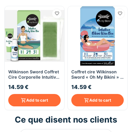
Wilkinson Sword Coffret
Coffret cire Wilkinson
Cire Corporelle Intuitive
Sword « Oh My Bikini » –
« Oh My Body »
20 bandes prêtes à
14.59 €
14.59 €
l’emploi
Add to cart
Add to cart
Ce que disent nos clients