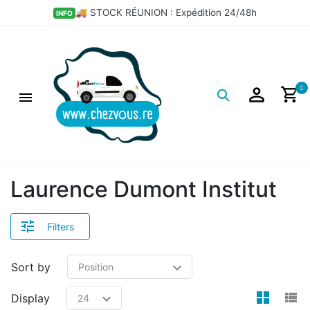
🚚 STOCK RÉUNION : Expédition 24/48h
INFO
Logo
0
Laurence Dumont Institut
Filters
Sort by
view
v
Display