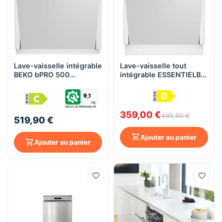
Lave-vaisselle intégrable
Lave-vaisselle tout
BEKO bPRO 500
intégrable ESSENTIELB
BDIN18441 60cm - 14
ELVI-451F 14 couverts
couverts
9,1
359,00 €
485,90 €
519,90 €
Ajouter au panier
Ajouter au panier