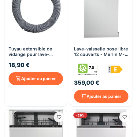
Tuyau extensible de
Lave-vaisselle pose libre
vidange pour lave-
12 couverts - Merlin M-
vaisselle - 3 m
LV12-W
18,90 €
(LAVAGE1012)
7,0
Ajouter au panier
359,00 €
Ajouter au panier
-26%