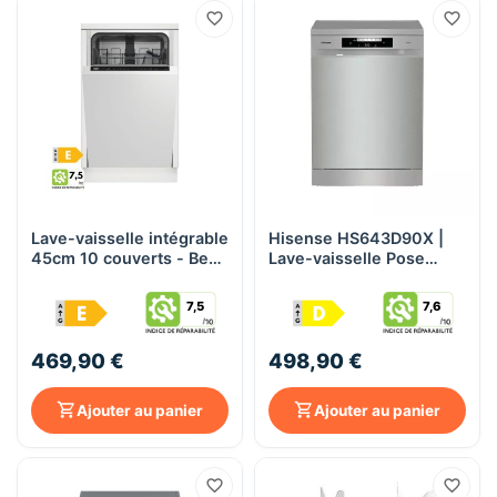
Lave-vaisselle intégrable
Hisense HS643D90X |
45cm 10 couverts - Beko
Lave-vaisselle Pose
b100 LVI42F
Libre 60 cm - 16
Couverts - Argent
7,5
7,6
469,90 €
498,90 €
Ajouter au panier
Ajouter au panier