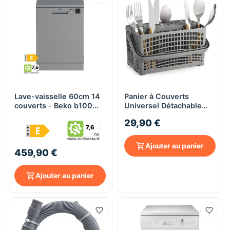
Lave-vaisselle 60cm 14
Panier à Couverts
couverts - Beko b100
Universel Détachable
LVV4729S - Silver
pour Lave-vaisselle -
29,90 €
RADIOLA
7,6
Ajouter au panier
459,90 €
Ajouter au panier