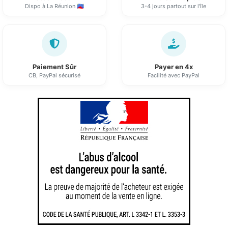
Dispo à La Réunion 🇷🇪
3-4 jours partout sur l'île
Paiement Sûr
Payer en 4x
CB, PayPal sécurisé
Facilité avec PayPal