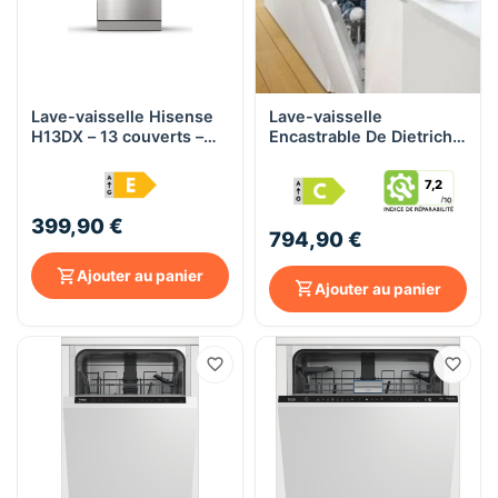
Lave-vaisselle Hisense
Lave-vaisselle
H13DX – 13 couverts –
Encastrable De Dietrich |
Inox – E – Silencieux
16 Couverts, Moteur
49 dB – Départ différé
Induction, 42 dB(A),
7,2
Clean Jet System -
(DCJ632DQX)
399,90 €
794,90 €
Ajouter au panier
Ajouter au panier