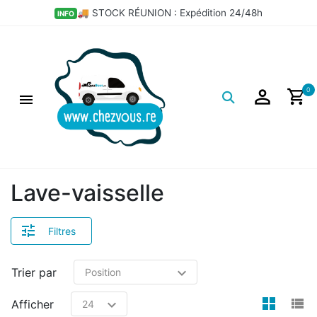
×
💣 LES BONS PLANS DÉPÔT
HOT
Filtres
Logo
0
Lave-vaisselle
Filtres
Trier par
view
v
Afficher