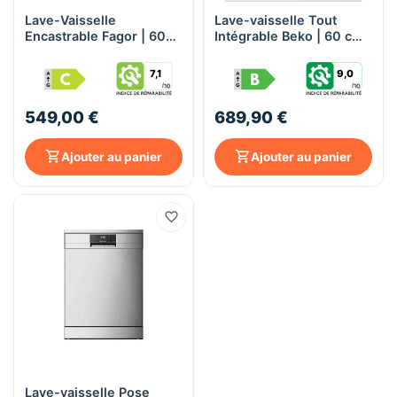
Lave-Vaisselle
Lave-vaisselle Tout
Encastrable Fagor | 60
Intégrable Beko | 60 cm,
cm, 15 Couverts
15 Couverts, Classe B,
Moteur Induction, 40
7,1
9,0
dB(A) - (BDIN37550WP)
549,00 €
689,90 €
Ajouter au panier
Ajouter au panier
Lave-vaisselle Pose