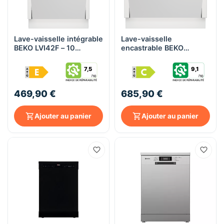
Lave-vaisselle intégrable
Lave-vaisselle
BEKO LVI42F – 10
encastrable BEKO
couverts, 45 cm, 49 dB,
BDIN38441A – 60 cm, 16
Classe E
couverts, 44 dB,
7,5
9,1
AutoDose, AquaIntense
469,90 €
685,90 €
Ajouter au panier
Ajouter au panier