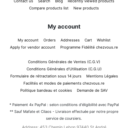
Contact us
Search
Blog
Recently viewed products
Compare products list
New products
My account
My account
Orders
Addresses
Cart
Wishlist
Apply for vendor account
Programme Fidélité chezvous.re
Conditions Générales de Ventes (C.G.V)
Conditions Générales d'Utilisation (C.G.U)
Formulaire de rétractation sous 14 jours
Mentions Légales
Facilités et modes de paiements chezvous.re
Politique bandeau et cookies
Demande de SAV
* Paiement 4x PayPal : selon conditions d'éligibilité avec PayPal
** Sauf Mafate et Cilaos - Livraison effectuée par notre propre
service de coursiers.
Address:
453 Chemin Lebon 97440 St André