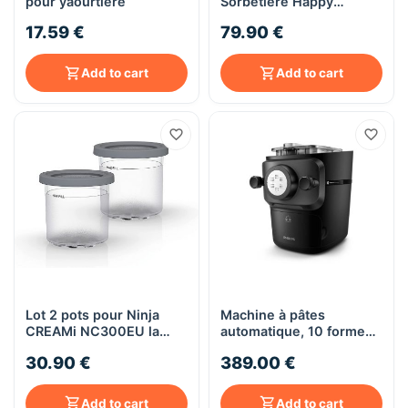
pour yaourtière
Sorbetière Happy
Sorbets 1.5 L
17.59 €
79.90 €
Add to cart
Add to cart
Lot 2 pots pour Ninja
Machine à pâtes
CREAMi NC300EU la
automatique, 10 formes
fabrique à délices glacés
de pâtes Philips 7000
30.90 €
389.00 €
series HR2665/96 - noir
Add to cart
Add to cart