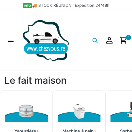
×
🚚 STOCK RÉUNION : Expédition 24/48h
INFO
Filtres
Logo
0
Le fait maison
Yaourtière
Machine à pain
Sorbe