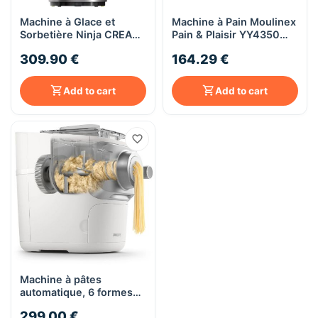
Machine à Glace et
Machine à Pain Moulinex
Sorbetière Ninja CREAMi
Pain & Plaisir YY4350
NC302EU - Noir
720W - Noir et Gamay
309.90 €
164.29 €
Add to cart
Add to cart
Machine à pâtes
automatique, 6 formes
de pâtes Philips 7000
299.00 €
series HR2660/00 -