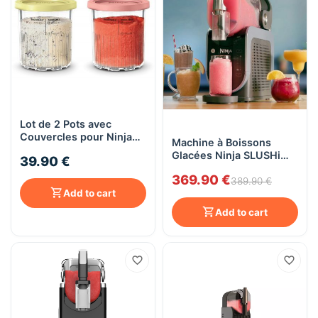
Lot de 2 Pots avec
Couvercles pour Ninja
Machine à Boissons
CREAMi Deluxe –
Glacées Ninja SLUSHi
39.90 €
Accessoire Compatible
FS301EU - Granités,
NC501EU
369.90 €
Cocktails, Frappés,
389.90 €
Add to cart
Milkshakes - 5
Programmes, 2,5 L
Add to cart