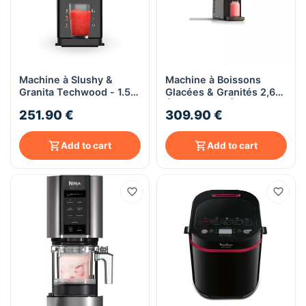
Machine à Slushy &
Machine à Boissons
Granita Techwood - 1.5
Glacées & Granités 2,6L
Litres - 265W - 6
Écran Tactile | Schneider
251.90 €
309.90 €
Programmes
Slush Me II
Automatiques
Add to cart
Add to cart