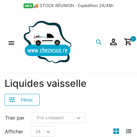
×
🚚 STOCK RÉUNION : Expédition 24/48h
INFO
Filtres
Logo
0
Liquides vaisselle
Filtres
Trier par
view
v
Afficher