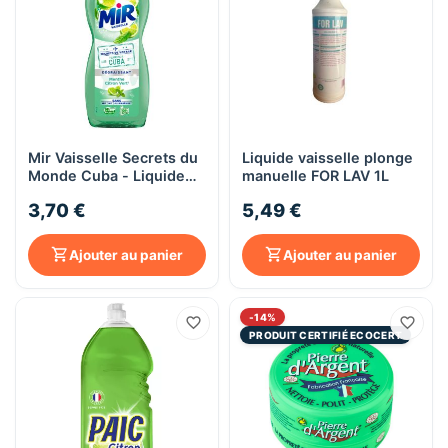
Mir Vaisselle Secrets du
Liquide vaisselle plonge
Monde Cuba - Liquide
manuelle FOR LAV 1L
Vaisselle (675mL) -
3,70 €
5,49 €
Menthe Citron Vert -
Vaisselle Main
Ajouter au panier
Ajouter au panier
-14%
PRODUIT CERTIFIÉ ECOCERT