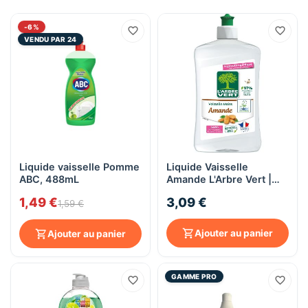
-6%
VENDU PAR 24
Liquide vaisselle Pomme
Liquide Vaisselle
ABC, 488mL
Amande L'Arbre Vert |
Hypoallergénique - 500
1,49 €
3,09 €
ml
1,59 €
Ajouter au panier
Ajouter au panier
GAMME PRO