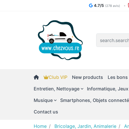
4.7/5
•
(278 avis)
Logo
Club VIP
New products
Les bons 
Entretien, Nettoyage
Informatique, Jeux
Musique
Smartphones, Objets connect
Contact us
Home
Bricolage, Jardin, Animalerie
An