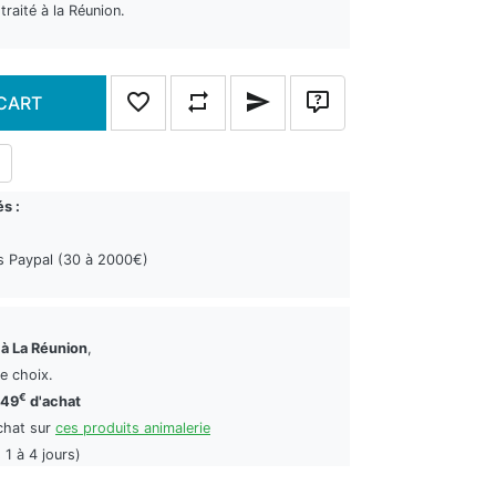
raité à la Réunion.
CART
Add to wishlist
Add to compare list
Email a friend
Ask question
s :
s Paypal (30 à 2000€)
 à La Réunion
,
re choix.
€
149
d'achat
chat sur
ces produits animalerie
 1 à 4 jours)