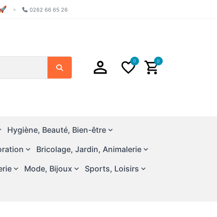
🚀
•
0262 66 65 26
0
0
Search
Hygiène, Beauté, Bien-être
ration
Bricolage, Jardin, Animalerie
erie
Mode, Bijoux
Sports, Loisirs