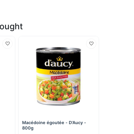
bought
Macédoine égoutée - D'Aucy -
Quick View
800g