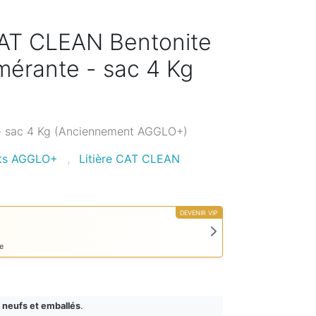
CAT CLEAN Bentonite
mérante - sac 4 Kg
- sac 4 Kg (Anciennement AGGLO+)
ats AGGLO+
,
Litière CAT CLEAN
DEVENIR VIP
e
 neufs et emballés
.