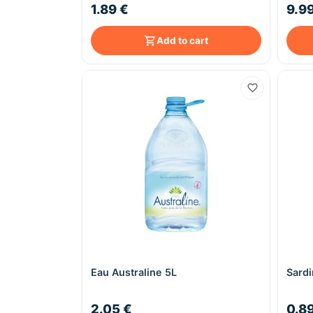
1.89 €
9.9
Add to cart
Eau Australine 5L
Sardi
Quick View
2.05 €
0.8