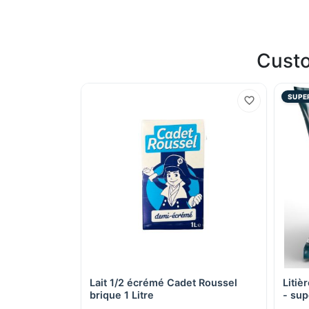
Custo
SUPE
Lait 1/2 écrémé Cadet Roussel
Litiè
Quick View
brique 1 Litre
- sup