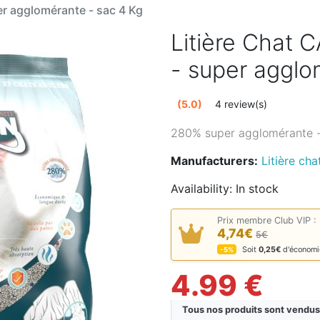
er agglomérante - sac 4 Kg
Litière Chat 
- super agglo
(5.0)
4 review(s)
280% super agglomérante 
Manufacturers:
Litière ch
Availability:
In stock
Prix membre Club VIP :
4,74€
5€
Soit
0,25€
d'économi
-5%
4.99 €
Tous nos produits sont vendus