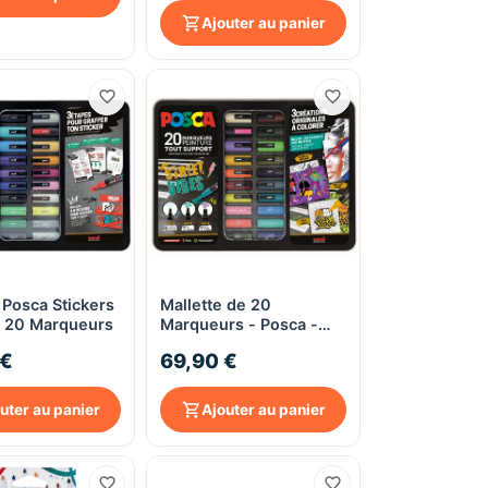
Ajouter au panier
 Posca Stickers
Mallette de 20
Aperçu rapide
Aperçu rapide
 - 20 Marqueurs
Marqueurs - Posca -
Street Vibes - Couleurs
 €
69,90 €
Assorties
uter au panier
Ajouter au panier