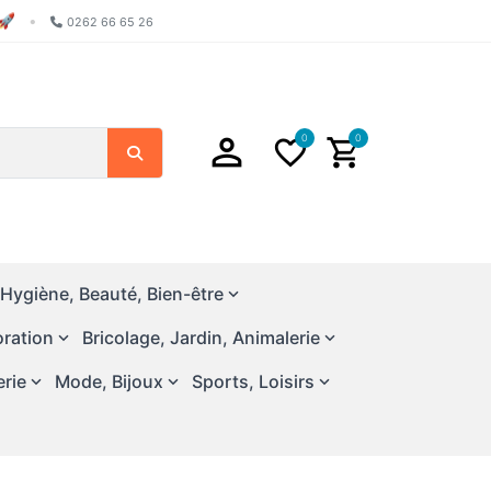
🚀
•
0262 66 65 26
0
0
Chercher
Hygiène, Beauté, Bien-être
ration
Bricolage, Jardin, Animalerie
erie
Mode, Bijoux
Sports, Loisirs