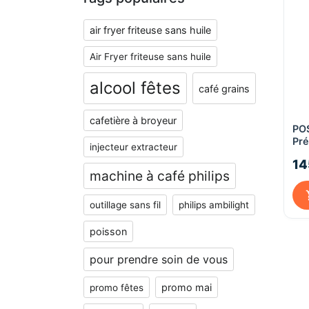
air fryer friteuse sans huile
Air Fryer friteuse sans huile
alcool fêtes
café grains
cafetière à broyeur
PO
Pré
injecteur extracteur
mar
14
Poi
machine à café philips
mm 
cou
outillage sans fil
philips ambilight
poisson
pour prendre soin de vous
promo mai
promo fêtes