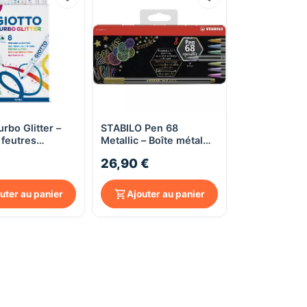
urbo Glitter –
STABILO Pen 68
Aperçu rapide
Aperçu rapide
 feutres
Metallic – Boîte métal
s – Pointe
de 8 feutres métallisés
26,90 €
e moyenne
– Pointe moyenne
uter au panier
Ajouter au panier