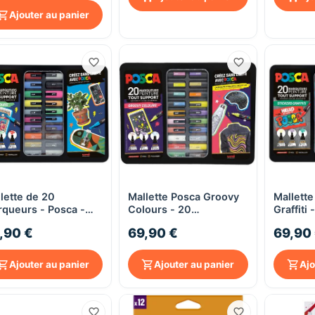
Ajouter au panier
lette de 20
Mallette Posca Groovy
Mallette
Aperçu rapide
Aperçu rapide
queurs - Posca -
Colours - 20
Graffiti
 Colors
Marqueurs - PC1MC,
,90 €
69,90 €
69,90
PC3M, PC5M
Ajouter au panier
Ajouter au panier
Ajo