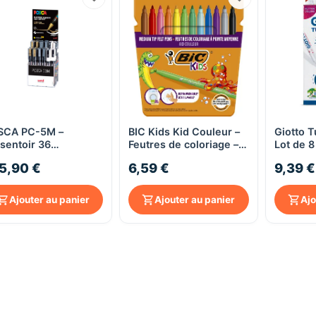
SCA PC-5M –
BIC Kids Kid Couleur –
Giotto T
Aperçu rapide
Aperçu rapide
sentoir 36
Feutres de coloriage –
Lot de 8
queurs à peinture –
Pointe moyenne
pailleté
5,90 €
6,59 €
9,39 €
nte moyenne 1,8–2,5
bloquée – Encre lavable
coniqu
– Assortiment
– Couleurs assorties
leurs
Ajouter au panier
Ajouter au panier
Ajo