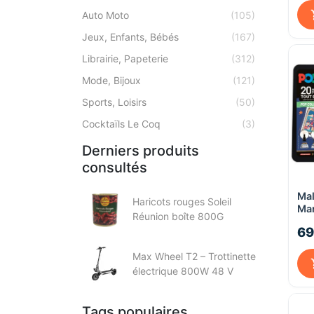
Auto Moto
(105)
Jeux, Enfants, Bébés
(167)
Librairie, Papeterie
(312)
Mode, Bijoux
(121)
Sports, Loisirs
(50)
Cocktaïls Le Coq
(3)
Derniers produits
consultés
Mal
Haricots rouges Soleil
Mar
Réunion boîte 800G
Pop
69
Max Wheel T2 – Trottinette
électrique 800W 48 V
Tags populaires