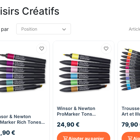
isirs Créatifs
 par
Artic
Winsor & Newton
Trousse
Aperçu rapide
Aperçu rapide
ProMarker Tons
Art et Il
nsor & Newton
Moyens - Marqueur
Winsor 
Marker Rich Tones -
24,90 €
79,90
Double Pointe - Pack de
queur double
6
,90 €
nte - permanent -
Ajouter au panier
Ajo
k de 6