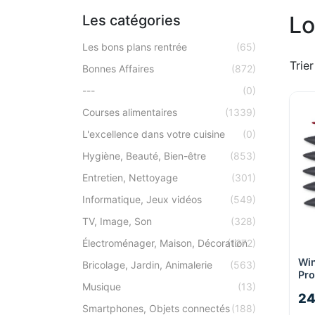
Lo
Les catégories
Les bons plans rentrée
(65)
Trier
Bonnes Affaires
(872)
---
(0)
Courses alimentaires
(1339)
L'excellence dans votre cuisine
(0)
Hygiène, Beauté, Bien-être
(853)
Entretien, Nettoyage
(301)
Informatique, Jeux vidéos
(549)
TV, Image, Son
(328)
Électroménager, Maison, Décoration
(1272)
Wi
Bricolage, Jardin, Animalerie
(563)
Pro
Musique
(13)
Mar
24
poi
Smartphones, Objets connectés
(188)
pac