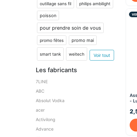
outillage sans fil
philips ambilight
VE
poisson
pour prendre soin de vous
promo mai
promo fêtes
smart tank
weitech
Voir tout
Les fabricants
7LINE
ABC
Ass
Absolut Vodka
- L
acer
2,
Activilong
Advance