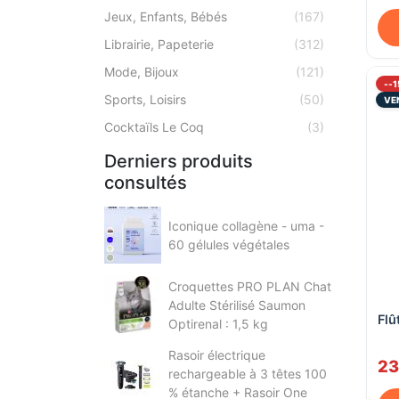
Jeux, Enfants, Bébés
(167)
Librairie, Papeterie
(312)
Mode, Bijoux
(121)
--
Sports, Loisirs
(50)
VE
Cocktaïls Le Coq
(3)
Derniers produits
consultés
Iconique collagène - uma -
60 gélules végétales
Croquettes PRO PLAN Chat
Adulte Stérilisé Saumon
Flû
Optirenal : 1,5 kg
Rasoir électrique
23
rechargeable à 3 têtes 100
% étanche + Rasoir One