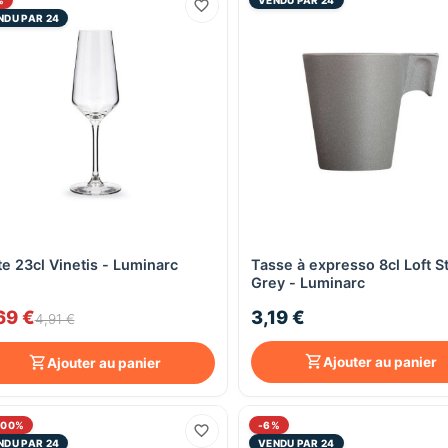
NDU PAR 24
te 23cl Vinetis - Luminarc
Tasse à expresso 8cl Loft S
Aperçu rapide
Aperçu rapide
Grey - Luminarc
69 €
3,19 €
4,91 €
Ajouter au panier
Ajouter au panier
300%
-6%
NDU PAR 24
VENDU PAR 24