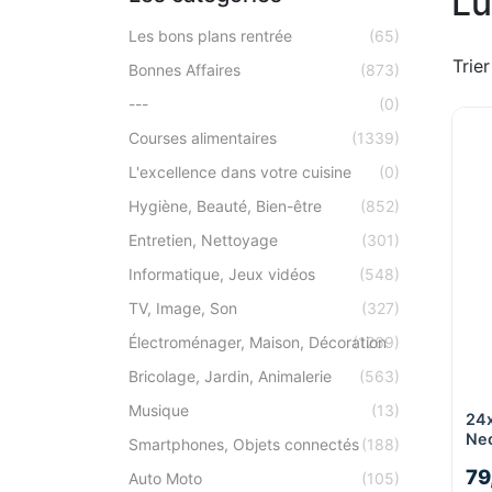
Lu
Les bons plans rentrée
(65)
Trier
Bonnes Affaires
(873)
---
(0)
Courses alimentaires
(1339)
L'excellence dans votre cuisine
(0)
Hygiène, Beauté, Bien-être
(852)
Entretien, Nettoyage
(301)
Informatique, Jeux vidéos
(548)
TV, Image, Son
(327)
Électroménager, Maison, Décoration
(1269)
Bricolage, Jardin, Animalerie
(563)
Musique
(13)
24x
Neo
Smartphones, Objets connectés
(188)
79
Auto Moto
(105)