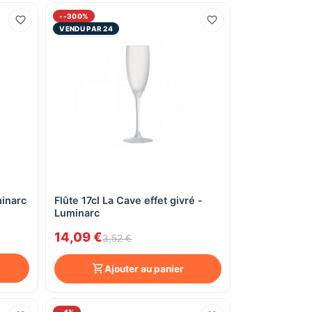
--300%
VENDU PAR 24
minarc
Flûte 17cl La Cave effet givré -
Aperçu rapide
Luminarc
14,09 €
3,52 €
Ajouter au panier
-4%