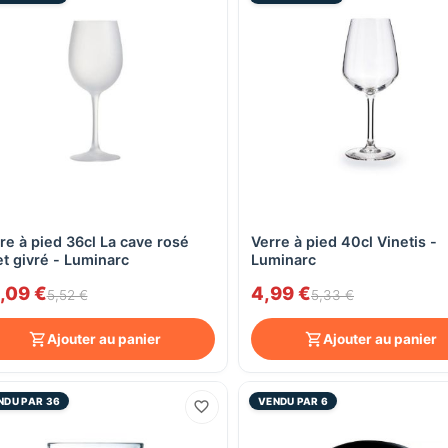
re à pied 36cl La cave rosé
Verre à pied 40cl Vinetis -
Aperçu rapide
Aperçu rapide
et givré - Luminarc
Luminarc
,09 €
4,99 €
5,52 €
5,33 €
Ajouter au panier
Ajouter au panier
NDU PAR 36
VENDU PAR 6