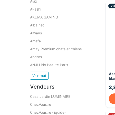
Ajax
VE
Akashi
AKUMA GAMING
Alba net
Always
Amefa
Amity Premium chats et chiens
Andros
ANJU Bio Beauté Paris
Ass
Voir tout
bla
Vendeurs
2,
Casa Jardin LUMINAIRE
ChezVous.re
ChezVous.re (liquide)
-4