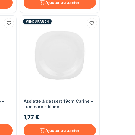
Ajouter au panier
VENDU PAR 24
e -
Assiette à dessert 19cm Carine -
Aperçu rapide
Luminarc - blanc
1,77 €
Ajouter au panier