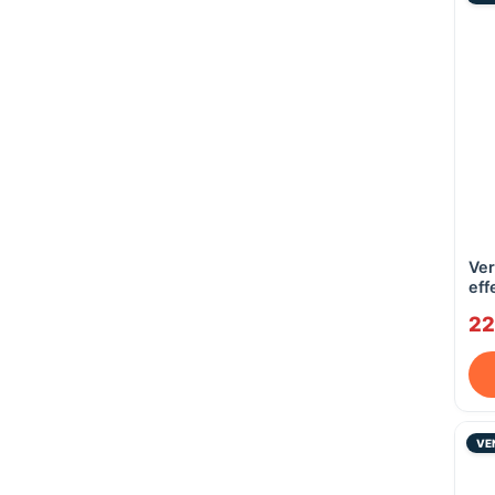
Ver
eff
22
VE