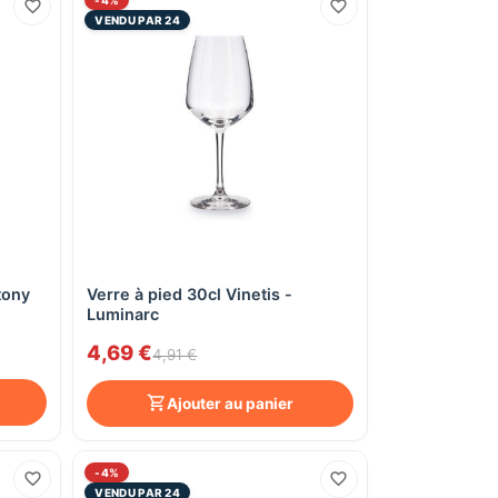
VENDU PAR 24
tony
Verre à pied 30cl Vinetis -
Aperçu rapide
Luminarc
4,69 €
4,91 €
Ajouter au panier
-4%
VENDU PAR 24