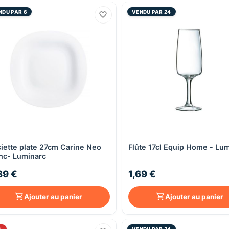
NDU PAR 6
VENDU PAR 24
iette plate 27cm Carine Neo
Flûte 17cl Equip Home - Lu
Aperçu rapide
Aperçu rapide
nc- Luminarc
89 €
1,69 €
Ajouter au panier
Ajouter au panier
%
VENDU PAR 24