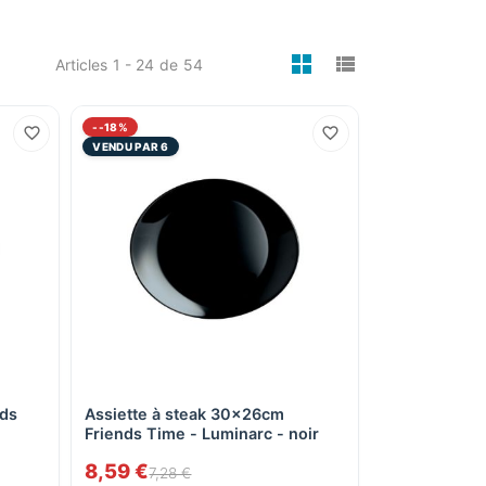
viewmode gri
viewmode 
Articles
1 - 24
de
54
--18%
VENDU PAR 6
nds
Assiette à steak 30x26cm
Aperçu rapide
Friends Time - Luminarc - noir
8,59 €
7,28 €