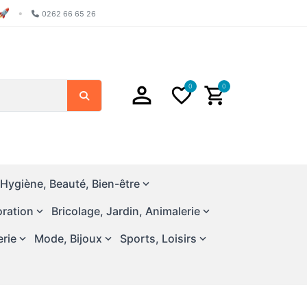
🚀
•
0262 66 65 26
0
0
Chercher
Hygiène, Beauté, Bien-être
ration
Bricolage, Jardin, Animalerie
erie
Mode, Bijoux
Sports, Loisirs