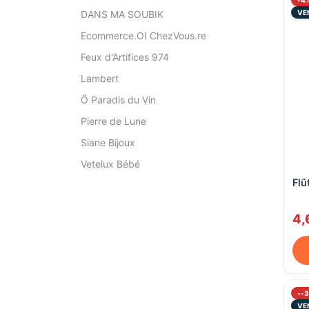
VE
DANS MA SOUBIK
Ecommerce.OI ChezVous.re
Feux d'Artifices 974
Lambert
Ô Paradis du Vin
Pierre de Lune
Siane Bijoux
Vetelux Bébé
Flû
4,
--
VE