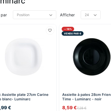
minarc
 par
Afficher
--18%
VENDU PAR 6
 Assiette plate 27cm Carine
Assiette à pates 28cm Frie
Aperçu rapide
Aperçu rapide
 blanc- Luminarc
Time - Luminarc - noir
,99 €
8,59 €
7,28 €