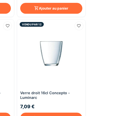
Ajouter au panier
VENDU PAR 12
-
Verre droit 16cl Concepto -
Aperçu rapide
Luminarc
7,09 €