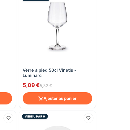
Verre à pied 50cl Vinetis -
Aperçu rapide
Luminarc
5,09 €
5,32 €
Ajouter au panier
VENDU PAR 6