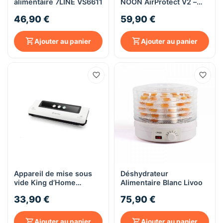
alimentaire 7LINE VS6611
NOON AirProtect V2 –
110 W – Tactile – Largeur
46,90 €
59,90 €
30 cm – Blanc
Ajouter au panier
Ajouter au panier
Appareil de mise sous
Déshydrateur
vide King d’Home
Alimentaire Blanc Livoo
KDVS80272 – 110 W
33,90 €
75,90 €
Ajouter au panier
Ajouter au panier