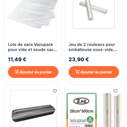
Lots de sacs Vacupack
Jeu de 2 rouleaux pour
pour vide et soude sac
emballeuse sous-vide,
Tefal VACUPACK Classic
28x300cm - Little
11,49 €
23,90 €
VT2540
Balance 8268
Ajouter au panier
Ajouter au panier