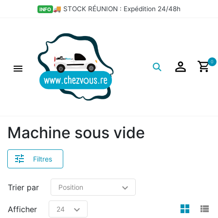
×
🚚 STOCK RÉUNION : Expédition 24/48h
INFO
Filtres
Logo
0
Machine sous vide
Filtres
Trier par
view
v
Afficher