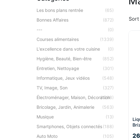
Ma
Les bons plans rentrée
(65)
Sort
Bonnes Affaires
(872)
---
(0)
Courses alimentaires
(1339)
L'excellence dans votre cuisine
(0)
Hygiène, Beauté, Bien-être
(852)
Entretien, Nettoyage
(301)
Informatique, Jeux vidéos
(548)
TV, Image, Son
(327)
Électroménager, Maison, Décoration
(1268)
Bricolage, Jardin, Animalerie
(563)
Musique
(13)
Liq
Bri
Smartphones, Objets connectés
(188)
26
Auto Moto
(105)