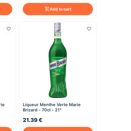
Add to cart
rie
Liqueur Menthe Verte Marie
Quick View
Brizard - 70cl - 21°
21.39 €