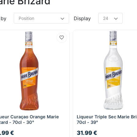
rie Brizard
 by
Display
ueur Curaçao Orange Marie
Liqueur Triple Sec Marie Bri
Quick View
Quick View
zard - 70cl - 30°
70cl - 39°
.99 €
31.99 €