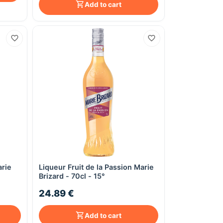
Add to cart
arie
Liqueur Fruit de la Passion Marie
Quick View
Brizard - 70cl - 15°
24.89 €
Add to cart