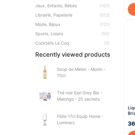
Jeux, Enfants, Bébés
(167)
Librairie, Papeterie
(312)
Mode, Bijoux
(121)
Sports, Loisirs
(50)
Cocktaïls Le Coq
(3)
Recently viewed products
Sirop de Melon - Monin -
70cl
Thé noir Earl Grey Bio -
Malongo - 25 sachets
Liq
Bri
Flûte 17cl Equip Home -
Luminarc
36