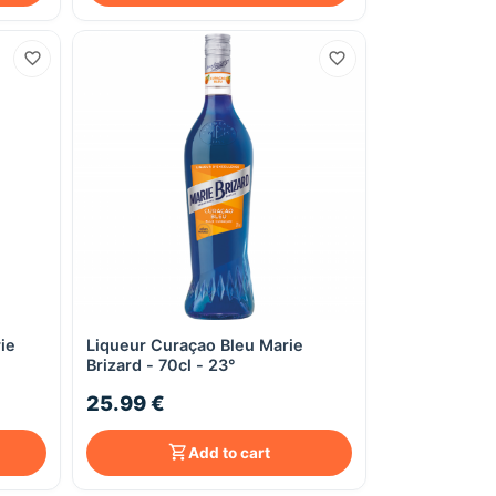
ie
Liqueur Curaçao Bleu Marie
Quick View
Brizard - 70cl - 23°
25.99 €
Add to cart