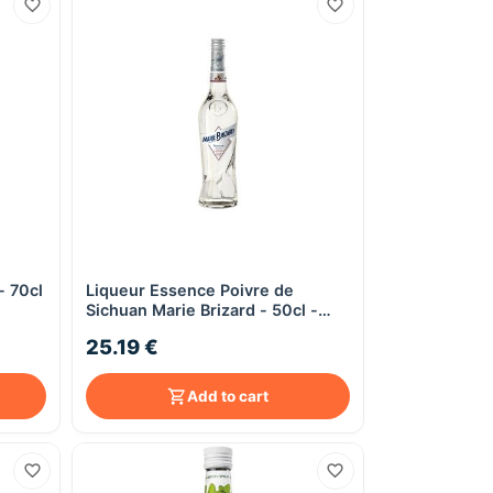
- 70cl
Liqueur Essence Poivre de
Quick View
Sichuan Marie Brizard - 50cl -
30°
25.19 €
Add to cart