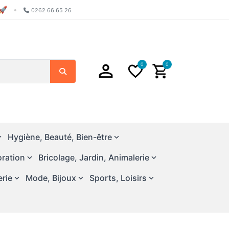
🚀
•
0262 66 65 26
0
0
Search
Hygiène, Beauté, Bien-être
ration
Bricolage, Jardin, Animalerie
erie
Mode, Bijoux
Sports, Loisirs