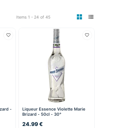
viewmode gri
viewmode 
Items
1 - 24
of
45
zard -
Liqueur Essence Violette Marie
Quick View
Brizard - 50cl - 30°
24.99 €