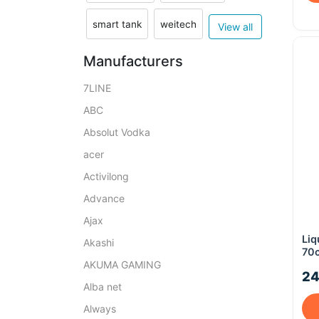
smart tank
weitech
View all
Manufacturers
7LINE
ABC
Absolut Vodka
acer
Activilong
Advance
Ajax
Liq
Akashi
70c
AKUMA GAMING
24
Alba net
Always