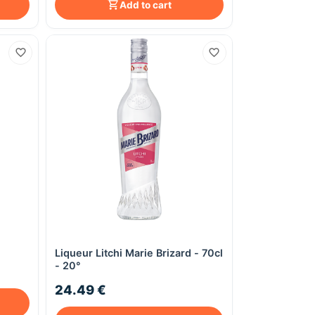
Add to cart
e
Quick View
Liqueur Litchi Marie Brizard - 70cl
- 20°
24.49 €