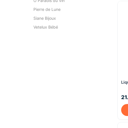
Ô Paradis du Vin
Pierre de Lune
Siane Bijoux
Vetelux Bébé
Liq
21