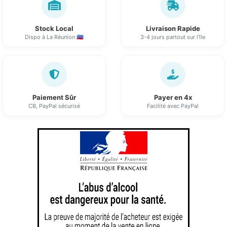
Stock Local
Livraison Rapide
Dispo à La Réunion 🇷🇪
3-4 jours partout sur l'île
Paiement Sûr
Payer en 4x
CB, PayPal sécurisé
Facilité avec PayPal