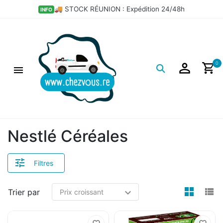
🚚 STOCK RÉUNION : Expédition 24/48h
INFO
Logo
0
Nestlé Céréales
Filtres
view
v
Trier par